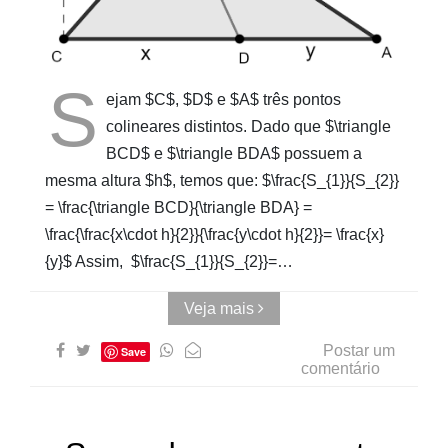
do
AUwe
S
ejam $C$, $D$ e $A$ três pontos
colineares distintos. Dado que $\triangle
BCD$ e $\triangle BDA$ possuem a
mesma altura $h$, temos que: $\frac{S_{1}}{S_{2}}
= \frac{\triangle BCD}{\triangle BDA} =
\frac{\frac{x\cdot h}{2}}{\frac{y\cdot h}{2}}= \frac{x}
{y}$ Assim, $\frac{S_{1}}{S_{2}}=…
Veja mais
Postar um
Save
comentário