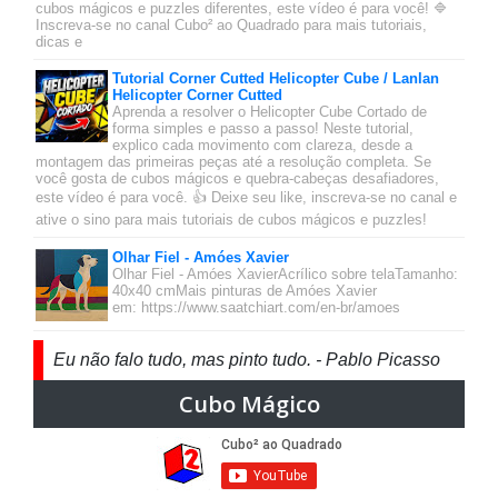
cubos mágicos e puzzles diferentes, este vídeo é para você! 🔷
Inscreva-se no canal Cubo² ao Quadrado para mais tutoriais,
dicas e
Tutorial Corner Cutted Helicopter Cube / Lanlan
Helicopter Corner Cutted
Aprenda a resolver o Helicopter Cube Cortado de
forma simples e passo a passo! Neste tutorial,
explico cada movimento com clareza, desde a
montagem das primeiras peças até a resolução completa. Se
você gosta de cubos mágicos e quebra-cabeças desafiadores,
este vídeo é para você. 👍 Deixe seu like, inscreva-se no canal e
ative o sino para mais tutoriais de cubos mágicos e puzzles!
Olhar Fiel - Amóes Xavier
Olhar Fiel - Amóes XavierAcrílico sobre telaTamanho:
40x40 cmMais pinturas de Amóes Xavier
em: https://www.saatchiart.com/en-br/amoes
Eu não falo tudo, mas pinto tudo. - Pablo Picasso
Cubo Mágico