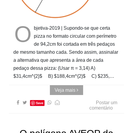
do
AUwe
O
bjetiva-2019 | Supondo-se que certa
pizza no formato circular com perímetro
de 94,2cm foi cortada em três pedaços
de mesmo tamanho cada. Sendo assim, assinalar
a alternativa que apresenta a área de cada
pedaço dessa pizza: (Usar π = 3,14) A)
$31,4cm^{2}$ B) $188,4cm^{2}$ C) $235,…
Veja mais
Postar um
Save
comentário