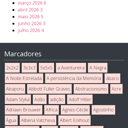
março 2026
6
abril 2026
3
maio 2026
5
junho 2026
3
julho 2026
4
Marcadores
2x2x2
3x3x3
5x5x5
a Aventureira
A Negra
A Noite Estrelada
A persistência da Memória
ábaco
Abaporu
Abbott Fuller Graves
Abstracionismo
Acre
Adam Styka
Adão
adição
Adolf Hitler
Adriaen Brouwer
Africa
Agnes-Cécile
Agostinho
Água
Albena Vatcheva
Albert Eckhout