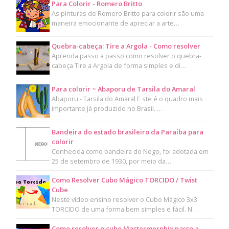
Para Colorir - Romero Britto
As pinturas de Romero Britto para colorir são uma
maneira emocionante de apreciar a arte…
Quebra-cabeça: Tire a Argola - Como resolver
Aprenda passo a passo como resolver o quebra-
cabeça Tire a Argola de forma simples e di…
Para colorir ~ Abaporu de Tarsila do Amaral
Abaporu - Tarsila do Amaral E ste é o quadro mais
importante já produzido no Brasil. …
Bandeira do estado brasileiro da Paraíba para
colorir
Conhecida como bandeira do Nego, foi adotada em
25 de setembro de 1930, por meio da…
Como Resolver Cubo Mágico TORCIDO / Twist
Cube
Neste vídeo ensino resolver o Cubo Mágico 3x3
TORCIDO de uma forma bem simples e fácil. N…
Como resolver o cubo Mastermorphix passo a