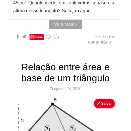
45cm². Quanto mede, em centímetros, a base e a
altura desse triângulo? Solução aqui
Veja mais
Postar um
Save
comentário
Relação entre área e
base de um triângulo
agosto 25, 2020
fórmula
geometria plana
📌 Salvar
Pinturas