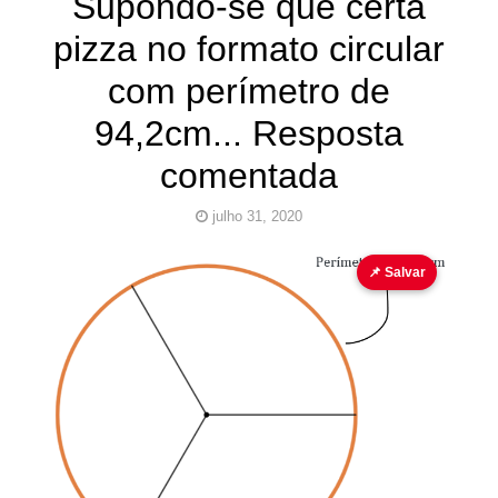
Supondo-se que certa
pizza no formato circular
com perímetro de
94,2cm... Resposta
comentada
julho 31, 2020
área
geometria plana
Valor de π
📌 Salvar
Pinturas