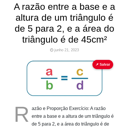
A razão entre a base e a
altura de um triângulo é
de 5 para 2, e a área do
triângulo é de 45cm²
junho 21, 2023
área
geometria plana
quiz matemático
📌 Salvar
razão e
proporção
Pinturas
do
AUwe
R
azão e Proporção Exercício: A razão
entre a base e a altura de um triângulo é
de 5 para 2, e a área do triângulo é de