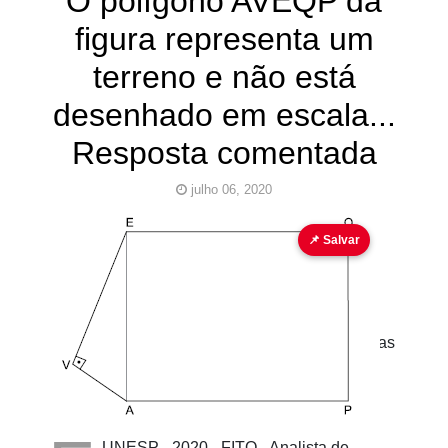
O polígono AVEQP da
figura representa um
terreno e não está
desenhado em escala...
Resposta comentada
julho 06, 2020
geometria plana
📌 Salvar
Pinturas
do
AUwe
UNESP - 2020 - FITO - Analista de