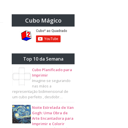
Cubo Mágico
Top 10 da Semana
Cubo Planificado para
Imprimir
Imagine-se segurando
nas mãos a
representação bidimensional de
um cubo perfeito , desdobr…
Noite Estrelada de Van
Gogh: Uma Obra de
Arte Encantadora para
Imprimir e Colorir