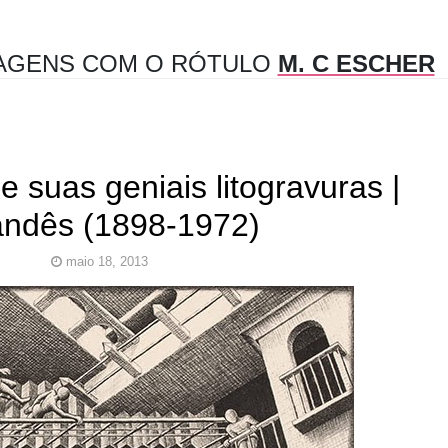
AGENS COM O RÓTULO
M. C ESCHER
e suas geniais litogravuras |
andês (1898-1972)
maio 18, 2013
er