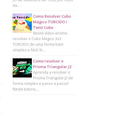
da…
Como Resolver Cubo
Mágico TORCIDO /
Twist Cube
Neste vídeo ensino
resolver o Cubo Mágico 3x3
TORCIDO de uma forma bem
simples e fácil. N…
Como resolver o
Prisma Triangular J2
Aprenda a resolver o
Prisma Triangular J2 de
forma simples e passo a passo!
Neste tutoria…
e