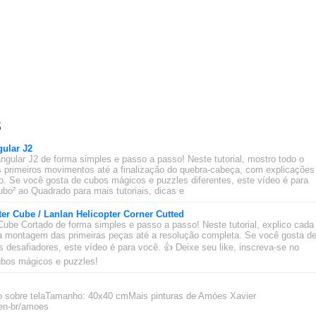
s
ular J2
ngular J2 de forma simples e passo a passo! Neste tutorial, mostro todo o
 primeiros movimentos até a finalização do quebra-cabeça, com explicações
ado. Se você gosta de cubos mágicos e puzzles diferentes, este vídeo é para
bo² ao Quadrado para mais tutoriais, dicas e
ter Cube / Lanlan Helicopter Corner Cutted
Cube Cortado de forma simples e passo a passo! Neste tutorial, explico cada
 montagem das primeiras peças até a resolução completa. Se você gosta d
desafiadores, este vídeo é para você. 👍 Deixe seu like, inscreva-se no
cubos mágicos e puzzles!
ico sobre telaTamanho: 40x40 cmMais pinturas de Amóes Xavier
/en-br/amoes