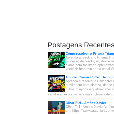
Postagens Recente
Como resolver o Prisma Triang
Aprenda a resolver o Prisma Tria
processo de resolução, desde os
claras para facilitar o aprendiz
você! 🔷 Inscreva-se no canal Cu
Tutorial Corner Cutted Helicop
Aprenda a resolver o Helicopter 
movimento com clareza, desde a
cubos mágicos e quebra-cabeças 
canal e ative o sino para mais tutoriais de 
Olhar Fiel - Amóes Xavier
Olhar Fiel - Amóes XavierAcríl
em: https://www.saatchiart.com