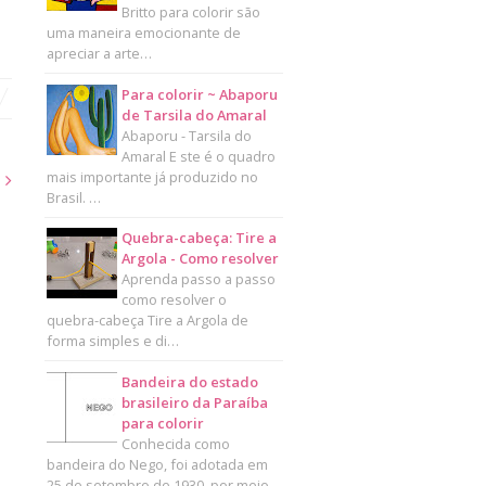
Britto para colorir são
uma maneira emocionante de
apreciar a arte…
Para colorir ~ Abaporu
de Tarsila do Amaral
Abaporu - Tarsila do
Amaral E ste é o quadro
mais importante já produzido no
s
Brasil. …
Quebra-cabeça: Tire a
Argola - Como resolver
Aprenda passo a passo
como resolver o
quebra-cabeça Tire a Argola de
forma simples e di…
Bandeira do estado
brasileiro da Paraíba
para colorir
Conhecida como
bandeira do Nego, foi adotada em
25 de setembro de 1930, por meio