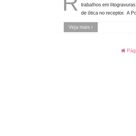
R
trabalhos em litogravura
de ótica no receptor. A 
Veja mais
Pági