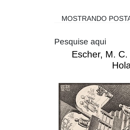
MOSTRANDO POST
Pesquise aqui
Escher, M. C. 
Hol
Holandês
Litogravuras
M. C Esch