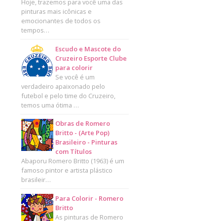
Hoje, trazemos para você uma das
pinturas mais icônicas e
emocionantes de todos os
tempos…
Escudo e Mascote do
Cruzeiro Esporte Clube
para colorir
Se você é um
verdadeiro apaixonado pelo
futebol e pelo time do Cruzeiro,
temos uma ótima …
Obras de Romero
Britto - (Arte Pop)
Brasileiro - Pinturas
com Títulos
Abaporu Romero Britto (1963) é um
famoso pintor e artista plástico
brasileir…
Para Colorir - Romero
Britto
As pinturas de Romero