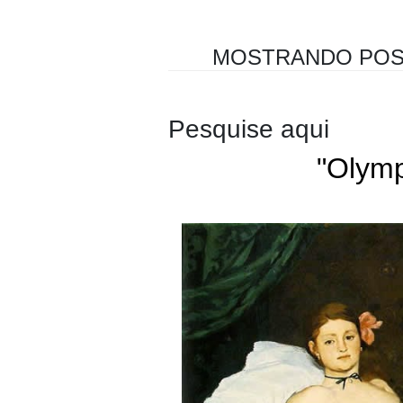
MOSTRANDO POS
Pesquise aqui
"Olymp
Édouard Manet
Francês
Impress