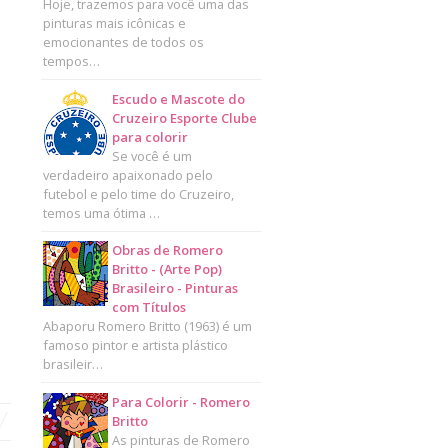
Hoje, trazemos para você uma das
pinturas mais icônicas e
emocionantes de todos os
tempos…
Escudo e Mascote do
Cruzeiro Esporte Clube
para colorir
Se você é um
verdadeiro apaixonado pelo
futebol e pelo time do Cruzeiro,
temos uma ótima …
Obras de Romero
Britto - (Arte Pop)
Brasileiro - Pinturas
com Títulos
Abaporu Romero Britto (1963) é um
famoso pintor e artista plástico
brasileir…
Para Colorir - Romero
Britto
As pinturas de Romero