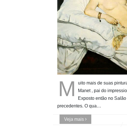
M
uito mais de suas pintu
Manet , pai do impressio
Exposto então no Salão
precedentes. O qua…
Veja mais