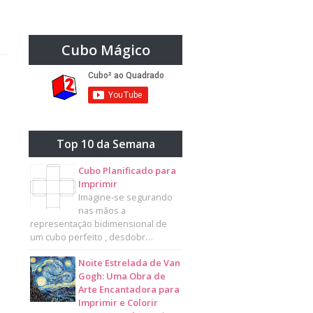
Cubo Mágico
Top 10 da Semana
Cubo Planificado para
Imprimir
Imagine-se segurando
nas mãos a
representação bidimensional de
um cubo perfeito , desdobr…
Noite Estrelada de Van
Gogh: Uma Obra de
Arte Encantadora para
Imprimir e Colorir