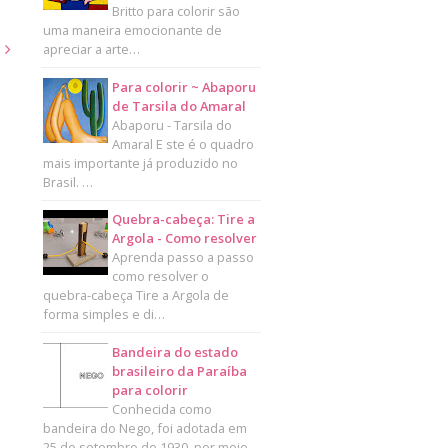
Britto para colorir são
uma maneira emocionante de
apreciar a arte…
s
Para colorir ~ Abaporu
de Tarsila do Amaral
Abaporu - Tarsila do
Amaral E ste é o quadro
mais importante já produzido no
Brasil. …
Quebra-cabeça: Tire a
Argola - Como resolver
Aprenda passo a passo
como resolver o
quebra-cabeça Tire a Argola de
forma simples e di…
Bandeira do estado
brasileiro da Paraíba
para colorir
Conhecida como
bandeira do Nego, foi adotada em
25 de setembro de 1930, por meio