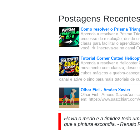
Postagens Recente
Como resolver o Prisma Triang
Aprenda a resolver o Prisma Tria
processo de resolução, desde os
claras para facilitar o aprendiz
você! 🔷 Inscreva-se no canal Cu
Tutorial Corner Cutted Helicop
Aprenda a resolver o Helicopter 
movimento com clareza, desde a
cubos mágicos e quebra-cabeças 
canal e ative o sino para mais tutoriais de 
Olhar Fiel - Amóes Xavier
Olhar Fiel - Amóes XavierAcríl
em: https://www.saatchiart.com
Havia o medo e a timidez todo um 
que a pintura escondia. - Renato