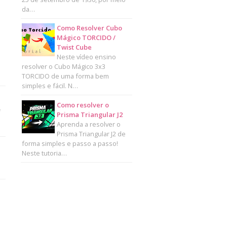
da…
Como Resolver Cubo
Mágico TORCIDO /
Twist Cube
Neste vídeo ensino
resolver o Cubo Mágico 3x3
TORCIDO de uma forma bem
simples e fácil. N…
Como resolver o
e
Prisma Triangular J2
Aprenda a resolver o
Prisma Triangular J2 de
forma simples e passo a passo!
Neste tutoria…