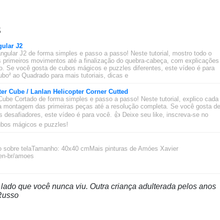
s
ular J2
ngular J2 de forma simples e passo a passo! Neste tutorial, mostro todo o
 primeiros movimentos até a finalização do quebra-cabeça, com explicações
ado. Se você gosta de cubos mágicos e puzzles diferentes, este vídeo é para
bo² ao Quadrado para mais tutoriais, dicas e
ter Cube / Lanlan Helicopter Corner Cutted
Cube Cortado de forma simples e passo a passo! Neste tutorial, explico cada
 montagem das primeiras peças até a resolução completa. Se você gosta d
desafiadores, este vídeo é para você. 👍 Deixe seu like, inscreva-se no
cubos mágicos e puzzles!
ico sobre telaTamanho: 40x40 cmMais pinturas de Amóes Xavier
/en-br/amoes
lado que você nunca viu. Outra criança adulterada pelos anos
 Russo