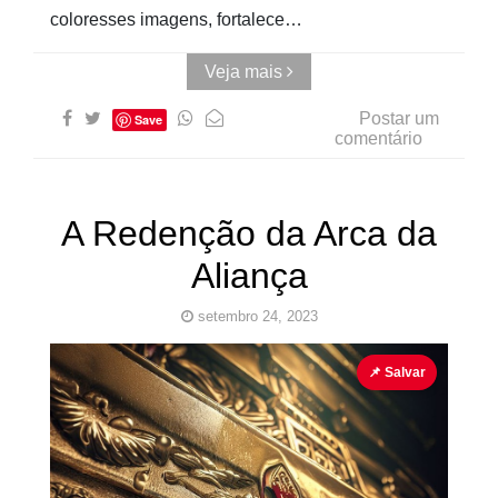
coloresses imagens, fortalece…
Veja mais
Postar um
Save
comentário
A Redenção da Arca da
Aliança
setembro 24, 2023
Arca da Aliança
Histórias
Jesus
📌 Salvar