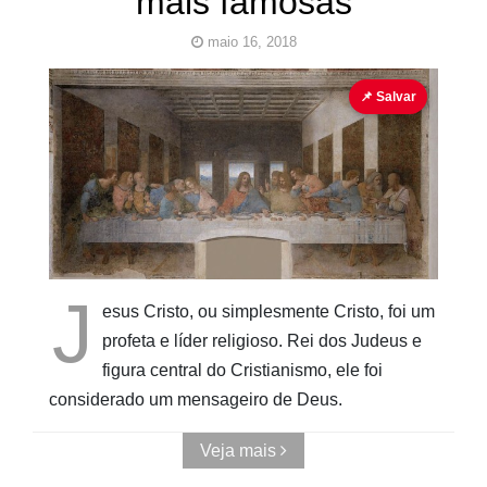
mais famosas
maio 16, 2018
Jesus
personagem da história
Pinturas Sacras
📌 Salvar
Cubo ao
Quadrado
J
esus Cristo, ou simplesmente Cristo, foi um
profeta e líder religioso. Rei dos Judeus e
figura central do Cristianismo, ele foi
considerado um mensageiro de Deus.
Veja mais