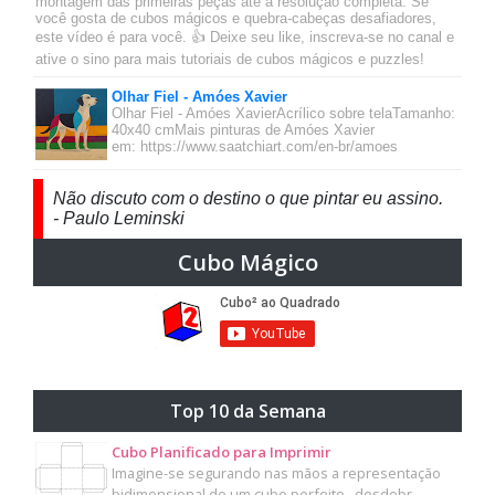
montagem das primeiras peças até a resolução completa. Se
você gosta de cubos mágicos e quebra-cabeças desafiadores,
este vídeo é para você. 👍 Deixe seu like, inscreva-se no canal e
ative o sino para mais tutoriais de cubos mágicos e puzzles!
Olhar Fiel - Amóes Xavier
Olhar Fiel - Amóes XavierAcrílico sobre telaTamanho:
40x40 cmMais pinturas de Amóes Xavier
em: https://www.saatchiart.com/en-br/amoes
Não discuto com o destino o que pintar eu assino.
- Paulo Leminski
Cubo Mágico
Top 10 da Semana
Cubo Planificado para Imprimir
Imagine-se segurando nas mãos a representação
bidimensional de um cubo perfeito , desdobr…