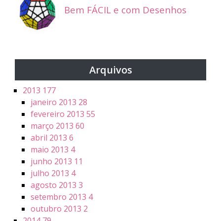
Bem FÁCIL e com Desenhos
Arquivos
2013
177
janeiro 2013
28
fevereiro 2013
55
março 2013
60
abril 2013
6
maio 2013
4
junho 2013
11
julho 2013
4
agosto 2013
3
setembro 2013
4
outubro 2013
2
2014
79