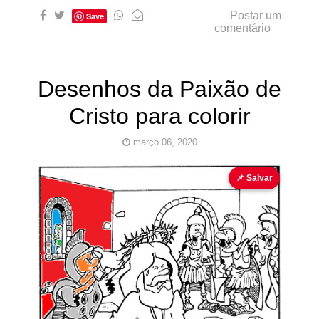
Postar um
Save
comentário
Desenhos da Paixão de
Cristo para colorir
março 06, 2020
Desenho
Jerusalém
Jesus
para colorir
📌 Salvar
Pinturas
do