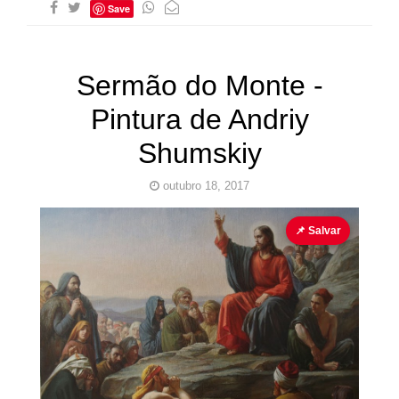
Save
Sermão do Monte -
Pintura de Andriy
Shumskiy
outubro 18, 2017
Jesus
Pinturas Sacras
📌 Salvar
Cubo ao