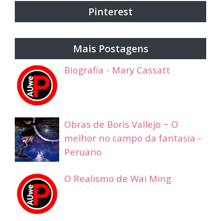
Pinterest
Mais Postagens
Biografia - Mary Cassatt
Obras de Boris Vallejo ~ O
melhor no campo da fantasia -
Peruano
O Realismo de Wai Ming