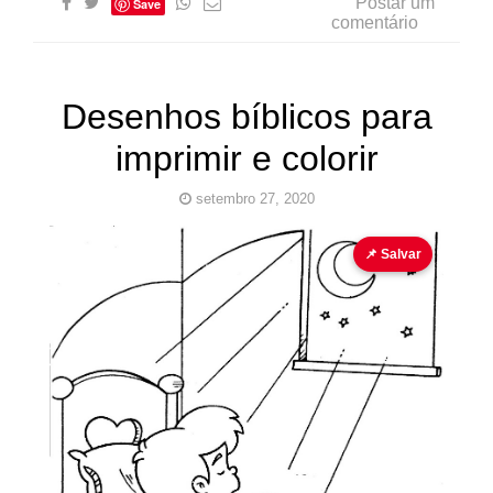
Postar um
Save
comentário
Desenhos bíblicos para
imprimir e colorir
setembro 27, 2020
Bíblia
Desenho
EBD
Jerusalém
Jesus
📌 Salvar
para
colorir