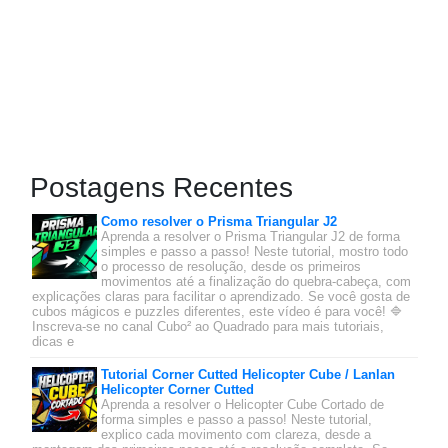
Postagens Recentes
Como resolver o Prisma Triangular J2
Aprenda a resolver o Prisma Triangular J2 de forma
simples e passo a passo! Neste tutorial, mostro todo
o processo de resolução, desde os primeiros
movimentos até a finalização do quebra-cabeça, com
explicações claras para facilitar o aprendizado. Se você gosta de
cubos mágicos e puzzles diferentes, este vídeo é para você! 🔷
Inscreva-se no canal Cubo² ao Quadrado para mais tutoriais,
dicas e
Tutorial Corner Cutted Helicopter Cube / Lanlan
Helicopter Corner Cutted
Aprenda a resolver o Helicopter Cube Cortado de
forma simples e passo a passo! Neste tutorial,
explico cada movimento com clareza, desde a