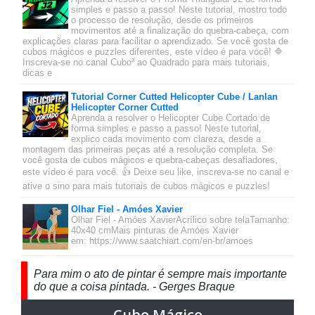
simples e passo a passo! Neste tutorial, mostro todo
o processo de resolução, desde os primeiros
movimentos até a finalização do quebra-cabeça, com
explicações claras para facilitar o aprendizado. Se você gosta de
cubos mágicos e puzzles diferentes, este vídeo é para você! 🔷
Inscreva-se no canal Cubo² ao Quadrado para mais tutoriais,
dicas e
Tutorial Corner Cutted Helicopter Cube / Lanlan
Helicopter Corner Cutted
Aprenda a resolver o Helicopter Cube Cortado de
forma simples e passo a passo! Neste tutorial,
explico cada movimento com clareza, desde a
montagem das primeiras peças até a resolução completa. Se
você gosta de cubos mágicos e quebra-cabeças desafiadores,
este vídeo é para você. 👍 Deixe seu like, inscreva-se no canal e
ative o sino para mais tutoriais de cubos mágicos e puzzles!
Olhar Fiel - Amóes Xavier
Olhar Fiel - Amóes XavierAcrílico sobre telaTamanho:
40x40 cmMais pinturas de Amóes Xavier
em: https://www.saatchiart.com/en-br/amoes
Para mim o ato de pintar é sempre mais importante
do que a coisa pintada. - Gerges Braque
Cubo Mágico