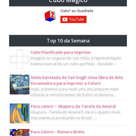
Top 10 da Semana
Cubo Planificado para Imprimir
Imagine-se segurando nas mãos a representação
bidimensional de um cubo perfeito , desdobr…
Noite Estrelada de Van Gogh: Uma Obra de Arte
Encantadora para Imprimir e Colorir
Hoje, trazemos para você uma das pinturas mais
icônicas e emocionantes de todos os tempos…
Para colorir ~ Abaporu de Tarsila do Amaral
Abaporu - Tarsila do Amaral E ste é o quadro mais
importante já produzido no Brasil. …
Para Colorir - Romero Britto