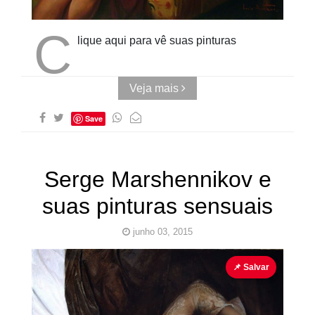
Quadrado
C
lique aqui para vê suas pinturas
Veja mais
Save
Serge Marshennikov e
suas pinturas sensuais
junho 03, 2015
Pinturas Erotismo
Sensuais
Serge Marshennikov
📌 Salvar