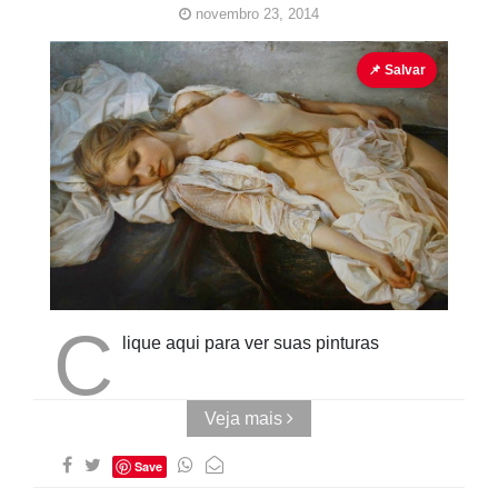
novembro 23, 2014
Pinturas
Pinturas Erótica
Pinturas Erotismo
📌 Salvar
Cubo ao
Quadrado
C
lique aqui para ver suas pinturas
Veja mais
Save