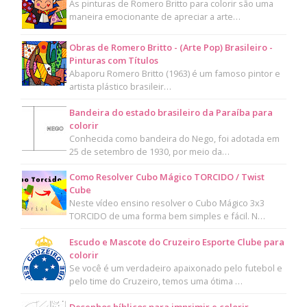
As pinturas de Romero Britto para colorir são uma
maneira emocionante de apreciar a arte…
Obras de Romero Britto - (Arte Pop) Brasileiro -
Pinturas com Títulos
Abaporu Romero Britto (1963) é um famoso pintor e
artista plástico brasileir…
Bandeira do estado brasileiro da Paraíba para
colorir
Conhecida como bandeira do Nego, foi adotada em
25 de setembro de 1930, por meio da…
Como Resolver Cubo Mágico TORCIDO / Twist
Cube
Neste vídeo ensino resolver o Cubo Mágico 3x3
TORCIDO de uma forma bem simples e fácil. N…
Escudo e Mascote do Cruzeiro Esporte Clube para
colorir
Se você é um verdadeiro apaixonado pelo futebol e
pelo time do Cruzeiro, temos uma ótima …
Desenhos bíblicos para imprimir e colorir