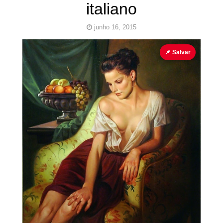
italiano
junho 16, 2015
Italiano
Lucio Amitrano
Pinturas Erotismo
📌 Salvar
Cubo ao