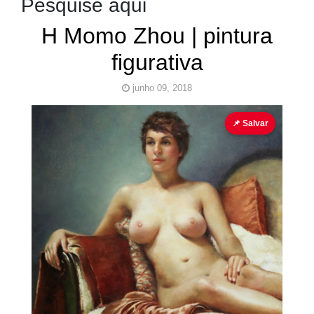
Pesquise aqui
H Momo Zhou | pintura
figurativa
junho 09, 2018
H Momo Zhou
Pinturas Erotismo
Sensuais
📌 Salvar