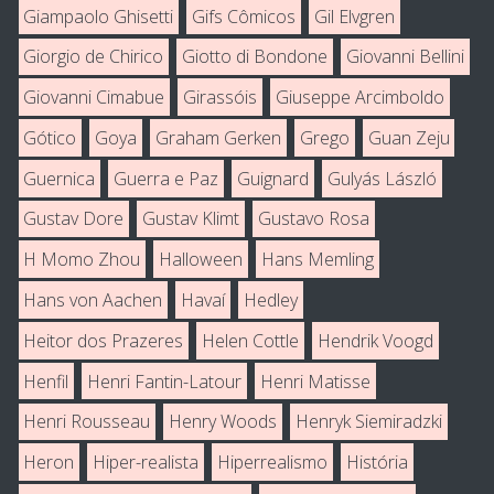
Giampaolo Ghisetti
Gifs Cômicos
Gil Elvgren
Giorgio de Chirico
Giotto di Bondone
Giovanni Bellini
Giovanni Cimabue
Girassóis
Giuseppe Arcimboldo
Gótico
Goya
Graham Gerken
Grego
Guan Zeju
Guernica
Guerra e Paz
Guignard
Gulyás László
Gustav Dore
Gustav Klimt
Gustavo Rosa
H Momo Zhou
Halloween
Hans Memling
Hans von Aachen
Havaí
Hedley
Heitor dos Prazeres
Helen Cottle
Hendrik Voogd
Henfil
Henri Fantin-Latour
Henri Matisse
Henri Rousseau
Henry Woods
Henryk Siemiradzki
Heron
Hiper-realista
Hiperrealismo
História