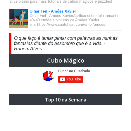
ative o sino para mais tutoriais de cubos mágicos e puzzles!
Olhar Fiel - Amóes Xavier
Olhar Fiel - Amóes XavierAcrílico sobre telaTamanho:
40x40 cmMais pinturas de Amóes Xavier
em: https://www.saatchiart.com/en-br/amoes
O que faço é tentar pintar com palavras as minhas
fantasias diante do assombro que é a vida. -
Rubem Alves
Cubo Mágico
Top 10 da Semana