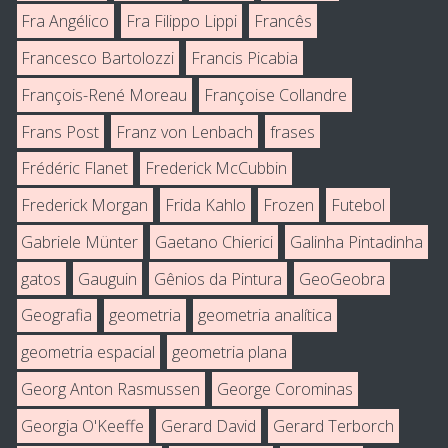
Fra Angélico
Fra Filippo Lippi
Francês
Francesco Bartolozzi
Francis Picabia
François-René Moreau
Françoise Collandre
Frans Post
Franz von Lenbach
frases
Frédéric Flanet
Frederick McCubbin
Frederick Morgan
Frida Kahlo
Frozen
Futebol
Gabriele Münter
Gaetano Chierici
Galinha Pintadinha
gatos
Gauguin
Gênios da Pintura
GeoGeobra
Geografia
geometria
geometria analítica
geometria espacial
geometria plana
Georg Anton Rasmussen
George Corominas
Georgia O'Keeffe
Gerard David
Gerard Terborch