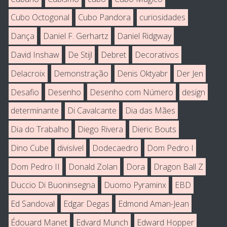
Cubo Octogonal
Cubo Pandora
curiosidades
Dança
Daniel F. Gerhartz
Daniel Ridgway
David Inshaw
De Stijl
Debret
Decorativos
Delacroix
Demonstração
Denis Oktyabr
Der Jen
Desafio
Desenho
Desenho com Número
design
determinante
Di Cavalcante
Dia das Mães
Dia do Trabalho
Diego Rivera
Dieric Bouts
Dino Cube
divisível
Dodecaedro
Dom Pedro I
Dom Pedro II
Donald Zolan
Dora
Dragon Ball Z
Duccio Di Buoninsegna
Duomo Pyraminx
EBD
Ed Sandoval
Edgar Degas
Edmond Aman-Jean
Édouard Manet
Edvard Munch
Edward Hopper