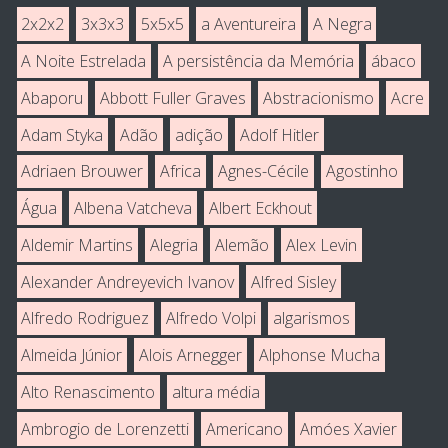
2x2x2
3x3x3
5x5x5
a Aventureira
A Negra
A Noite Estrelada
A persistência da Memória
ábaco
Abaporu
Abbott Fuller Graves
Abstracionismo
Acre
Adam Styka
Adão
adição
Adolf Hitler
Adriaen Brouwer
Africa
Agnes-Cécile
Agostinho
Água
Albena Vatcheva
Albert Eckhout
Aldemir Martins
Alegria
Alemão
Alex Levin
Alexander Andreyevich Ivanov
Alfred Sisley
Alfredo Rodriguez
Alfredo Volpi
algarismos
Almeida Júnior
Alois Arnegger
Alphonse Mucha
Alto Renascimento
altura média
Ambrogio de Lorenzetti
Americano
Amóes Xavier