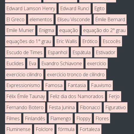
Edward Lamson Henry
Edward Runci
Egito
El Greco
elementos
Eliseu Visconde
Émile Bernard
Emile Munier
Enigma
equação
equação do 2° grau
equações do 1° grau
Eric Wallis
Erótico
Escocês
Escudo de Times
Espanhol
Espátula
Estivador
Euclides
Eva
Evandro Schiavone
exercício
exercício cilindro
exercício tronco de cilindro
Expressionismo
Famosa
Fantasia
Fauvismo
Félix Émile Taunay
Feliz dia dos Namorados
Ferjo
Fernando Botero
Festa Junina
Fibonacci
Figurativo
Filmes
Finlandês
Flamengo
Floppy
Flores
Fluminense
Folclore
fórmula
Fortaleza