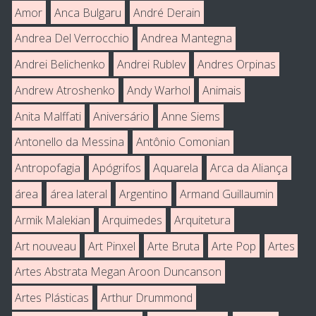
Amor
Anca Bulgaru
André Derain
Andrea Del Verrocchio
Andrea Mantegna
Andrei Belichenko
Andrei Rublev
Andres Orpinas
Andrew Atroshenko
Andy Warhol
Animais
Anita Malffati
Aniversário
Anne Siems
Antonello da Messina
Antônio Comonian
Antropofagia
Apógrifos
Aquarela
Arca da Aliança
área
área lateral
Argentino
Armand Guillaumin
Armik Malekian
Arquimedes
Arquitetura
Art nouveau
Art Pinxel
Arte Bruta
Arte Pop
Artes
Artes Abstrata Megan Aroon Duncanson
Artes Plásticas
Arthur Drummond