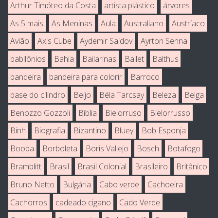
Arthur Timóteo da Costa
artista plástico
árvores
As 5 mais
As Meninas
Aula
Australiano
Austríaco
Avião
Axis Cube
Aydemir Saidov
Ayrton Senna
babilônios
Bahia
Bailarinas
Ballet
Balthus
bandeira
bandeira para colorir
Barroco
base do cilindro
Beijo
Béla Tarcsay
Beleza
Belga
Benozzo Gozzoli
Bíblia
Bielorruso
Bielorrusso
Binh
Biografia
Bizantino
Bluey
Bob Esponja
Booba
Borboleta
Boris Vallejo
Bosch
Botafogo
Bramblitt
Brasil
Brasil Colonial
Brasileiro
Britânico
Bruno Netto
Bulgária
Cabo verde
Cachoeira
Cachorros
cadeado cigano
Cado Verde