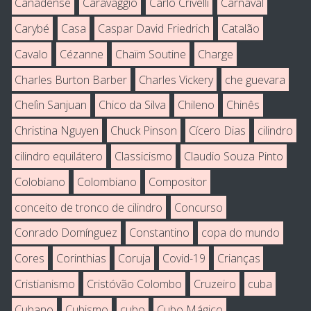
Canadense
Caravaggio
Carlo Crivelli
Carnaval
Carybé
Casa
Caspar David Friedrich
Catalão
Cavalo
Cézanne
Chaïm Soutine
Charge
Charles Burton Barber
Charles Vickery
che guevara
Chelìn Sanjuan
Chico da Silva
Chileno
Chinês
Christina Nguyen
Chuck Pinson
Cícero Dias
cilindro
cilindro equilátero
Classicismo
Claudio Souza Pinto
Colobiano
Colombiano
Compositor
conceito de tronco de cilindro
Concurso
Conrado Domínguez
Constantino
copa do mundo
Cores
Corinthias
Coruja
Covid-19
Crianças
Cristianismo
Cristóvão Colombo
Cruzeiro
cuba
Cubano
Cubismo
cubo
Cubo Mágico