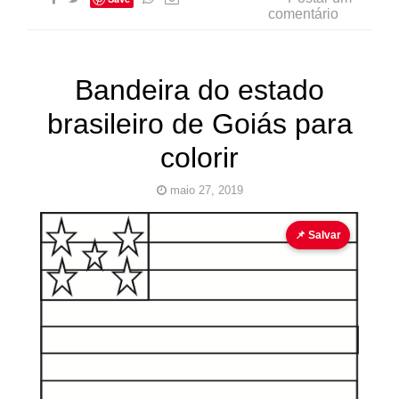
comentário
Bandeira do estado
brasileiro de Goiás para
colorir
maio 27, 2019
bandeira
bandeira para colorir
📌 Salvar
Pinturas
do