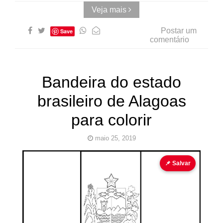
Veja mais
Postar um
Save
comentário
Bandeira do estado
brasileiro de Alagoas
para colorir
maio 25, 2019
bandeira
bandeira para colorir
📌 Salvar