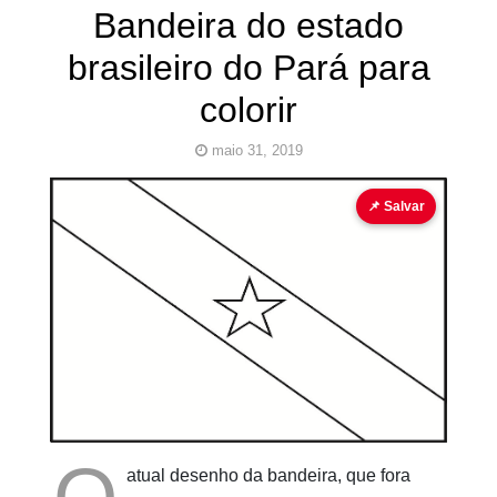
Bandeira do estado
brasileiro do Pará para
colorir
maio 31, 2019
bandeira
bandeira para colorir
para colorir
📌 Salvar
Pinturas
do
AUwe
atual desenho da bandeira, que fora