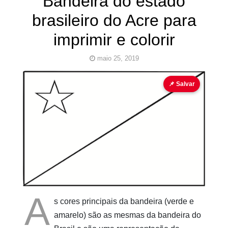
Bandeira do estado
brasileiro do Acre para
imprimir e colorir
maio 25, 2019
bandeira
bandeira para colorir
para colorir
📌 Salvar
Pinturas
do
AUwe
A
s cores principais da bandeira (verde e
amarelo) são as mesmas da bandeira do