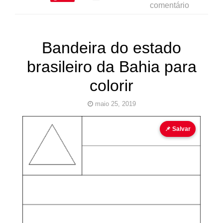
comentário
Bandeira do estado
brasileiro da Bahia para
colorir
maio 25, 2019
bandeira
bandeira para colorir
📌 Salvar
Pinturas
do