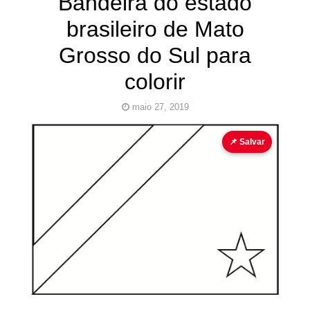
Bandeira do estado
brasileiro de Mato
Grosso do Sul para
colorir
maio 27, 2019
bandeira
bandeira para colorir
para colorir
📌 Salvar
Pinturas
do
AUwe