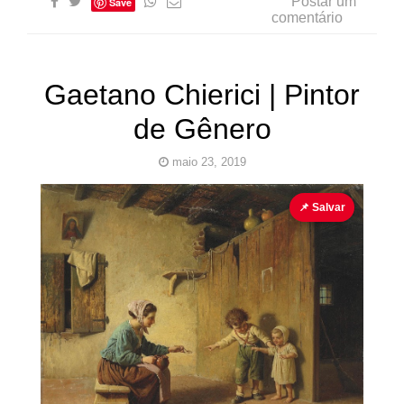
Postar um
Save
comentário
Gaetano Chierici | Pintor
de Gênero
maio 23, 2019
Gaetano Chierici
Italiano
Pintor de Gênero
📌 Salvar
Pinturas
do