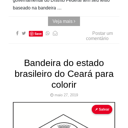
governamental do Distrito Federal tem seu feitio
baseado na bandeira …
Veja mais
Postar um
Save
comentário
Bandeira do estado
brasileiro do Ceará para
colorir
maio 27, 2019
bandeira
bandeira para colorir
📌 Salvar