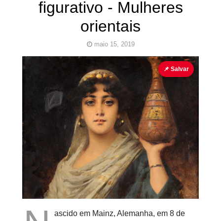
figurativo - Mulheres
orientais
maio 15, 2019
Alemão
Figurativo
Mulheres
Nathaniel Sichel
📌 Salvar
Pinturas
do
AUwe
ascido em Mainz, Alemanha, em 8 de