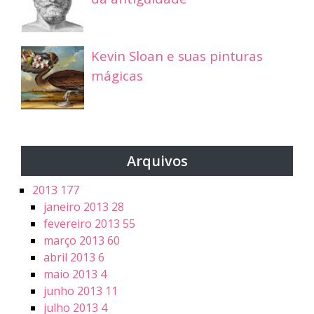
Kevin Sloan e suas pinturas
mágicas
Arquivos
2013
177
janeiro 2013
28
fevereiro 2013
55
março 2013
60
abril 2013
6
maio 2013
4
junho 2013
11
julho 2013
4