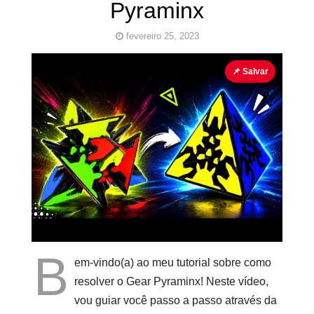
Pyraminx
fevereiro 25, 2023
Cubo Mágico
Pyraminx
📌 Salvar
Pinturas
do
AUwe
B
em-vindo(a) ao meu tutorial sobre como
resolver o Gear Pyraminx! Neste vídeo,
vou guiar você passo a passo através da