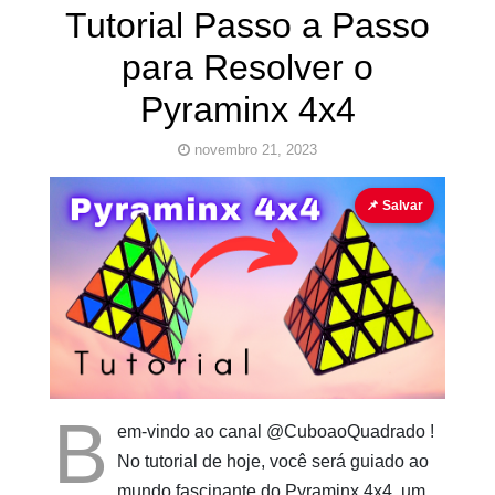
Tutorial Passo a Passo
para Resolver o
Pyraminx 4x4
novembro 21, 2023
Cubo Mágico
Pyraminx
Tutorial
📌 Salvar
Pinturas
do
AUwe
B
em-vindo ao canal @CuboaoQuadrado !
No tutorial de hoje, você será guiado ao
mundo fascinante do Pyraminx 4x4, um