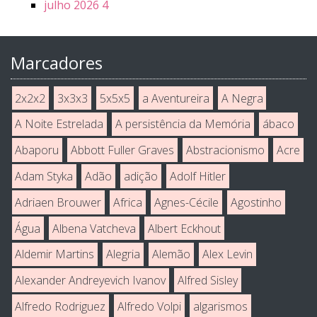
julho 2026
4
Marcadores
2x2x2
3x3x3
5x5x5
a Aventureira
A Negra
A Noite Estrelada
A persistência da Memória
ábaco
Abaporu
Abbott Fuller Graves
Abstracionismo
Acre
Adam Styka
Adão
adição
Adolf Hitler
Adriaen Brouwer
Africa
Agnes-Cécile
Agostinho
Água
Albena Vatcheva
Albert Eckhout
Aldemir Martins
Alegria
Alemão
Alex Levin
Alexander Andreyevich Ivanov
Alfred Sisley
Alfredo Rodriguez
Alfredo Volpi
algarismos