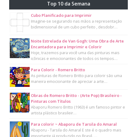
Top 10 da Semana
Cubo Planificado para Imprimir
Imagine-se segurando nas mãos a representação
bidimensional de um cubo perfeito , desdobr…
Noite Estrelada de Van Gogh: Uma Obra de Arte
Encantadora para Imprimir e Colorir
Hoje, trazemos para você uma das pinturas mais
icônicas e emocionantes de todos os tempos…
Para Colorir - Romero Britto
As pinturas de Romero Britto para colorir são uma
maneira emocionante de apreciar a arte…
Obras de Romero Britto - (Arte Pop) Brasileiro -
Pinturas com Títulos
Abaporu Romero Britto (1963) é um famoso pintor e
artista plástico brasileir…
Para colorir ~ Abaporu de Tarsila do Amaral
Abaporu - Tarsila do Amaral E ste é o quadro mais
importante já produzido no Brasil. …