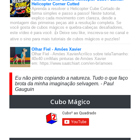
Helicopter Corner Cutted
Aprenda a resolver o Helicopter Cube Cortado de
forma simples e passo a passo! Neste tutorial,
explico cada movimento com clareza, desde a
montagem das primeiras peças até a resolução completa. Se
você gosta de cubos mágicos e quebra-cabeças desafiadores,
este vídeo é para você. 👍 Deixe seu like, inscreva-se no canal e
ative o sino para mais tutoriais de cubos mágicos e puzzles!
Olhar Fiel - Amóes Xavier
Olhar Fiel - Amóes XavierAcrílico sobre telaTamanho:
40x40 cmMais pinturas de Amóes Xavier
em: https://www.saatchiart.com/en-br/amoes
Eu não pinto copiando a natureza. Tudo o que faço
brota da minha imaginação selvagem. - Paul
Gauguin
Cubo Mágico