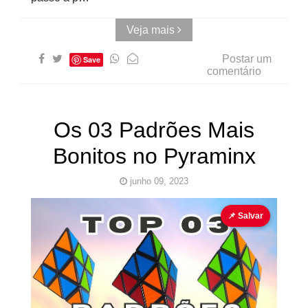
Veja mais
Postar um
Save
comentário
Os 03 Padrões Mais
Bonitos no Pyraminx
junho 09, 2023
Cubo Mágico
Pyraminx
Tutorial
📌 Salvar
Pinturas
do