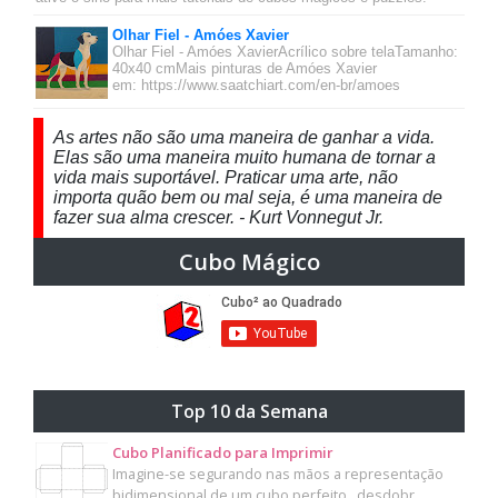
Olhar Fiel - Amóes Xavier
Olhar Fiel - Amóes XavierAcrílico sobre telaTamanho:
40x40 cmMais pinturas de Amóes Xavier
em: https://www.saatchiart.com/en-br/amoes
As artes não são uma maneira de ganhar a vida.
Elas são uma maneira muito humana de tornar a
vida mais suportável. Praticar uma arte, não
importa quão bem ou mal seja, é uma maneira de
fazer sua alma crescer. - Kurt Vonnegut Jr.
Cubo Mágico
Top 10 da Semana
Cubo Planificado para Imprimir
Imagine-se segurando nas mãos a representação
bidimensional de um cubo perfeito , desdobr…