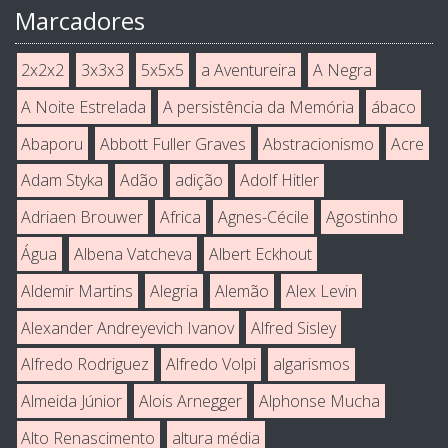
Marcadores
2x2x2
3x3x3
5x5x5
a Aventureira
A Negra
A Noite Estrelada
A persistência da Memória
ábaco
Abaporu
Abbott Fuller Graves
Abstracionismo
Acre
Adam Styka
Adão
adição
Adolf Hitler
Adriaen Brouwer
Africa
Agnes-Cécile
Agostinho
Água
Albena Vatcheva
Albert Eckhout
Aldemir Martins
Alegria
Alemão
Alex Levin
Alexander Andreyevich Ivanov
Alfred Sisley
Alfredo Rodriguez
Alfredo Volpi
algarismos
Almeida Júnior
Alois Arnegger
Alphonse Mucha
Alto Renascimento
altura média