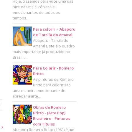
Hoje, trazemos para você uma das
pinturas mais icônicas e
emocionantes de todos os
tempos…
Para colorir ~ Abaporu
de Tarsila do Amaral
Abaporu - Tarsila do
Amaral E ste é o quadro
mais importante já produzido no
Brasil. …
Para Colorir - Romero
Britto
As pinturas de Romero
Britto para colorir são
uma maneira emocionante de
apreciar a arte…
Obras de Romero
Britto - (Arte Pop)
Brasileiro - Pinturas
com Títulos
s
Abaporu Romero Britto (1963) é um