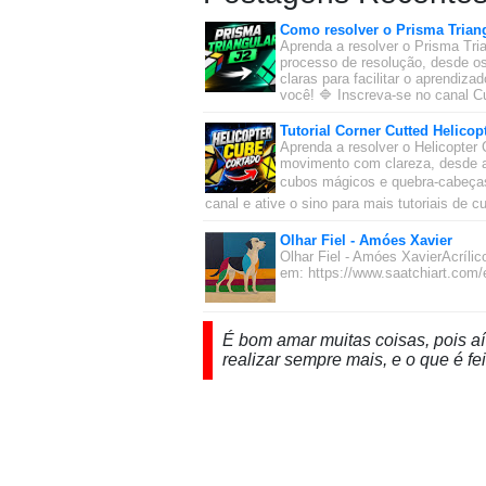
Como resolver o Prisma Triang
Aprenda a resolver o Prisma Tria
processo de resolução, desde os
claras para facilitar o aprendiz
você! 🔷 Inscreva-se no canal Cu
Tutorial Corner Cutted Helicop
Aprenda a resolver o Helicopter 
movimento com clareza, desde a
cubos mágicos e quebra-cabeças 
canal e ative o sino para mais tutoriais de 
Olhar Fiel - Amóes Xavier
Olhar Fiel - Amóes XavierAcríl
em: https://www.saatchiart.com
É bom amar muitas coisas, pois aí
realizar sempre mais, e o que é fe