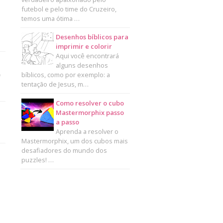
futebol e pelo time do Cruzeiro,
temos uma ótima …
Desenhos bíblicos para
imprimir e colorir
Aqui você encontrará
alguns desenhos
bíblicos, como por exemplo: a
e
tentação de Jesus, m…
Como resolver o cubo
Mastermorphix passo
a passo
Aprenda a resolver o
Mastermorphix, um dos cubos mais
desafiadores do mundo dos
puzzles! …