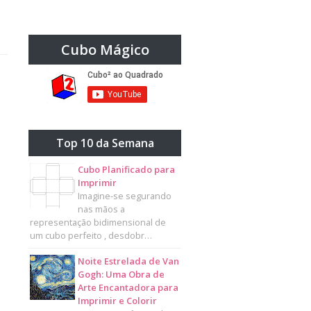
Cubo Mágico
Top 10 da Semana
Cubo Planificado para
Imprimir
Imagine-se segurando
nas mãos a
representação bidimensional de
um cubo perfeito , desdobr…
Noite Estrelada de Van
Gogh: Uma Obra de
Arte Encantadora para
Imprimir e Colorir