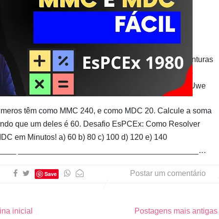
Pinturas
do
AUwe
meros têm como MMC 240, e como MDC 20. Calcule a soma
ndo que um deles é 60. Desafio EsPCEx: Como Resolver
 em Minutos! a) 60 b) 80 c) 100 d) 120 e) 140
____ _________________________________________…
Postar um comentário
Save
na inicial
Postagens mais antiga