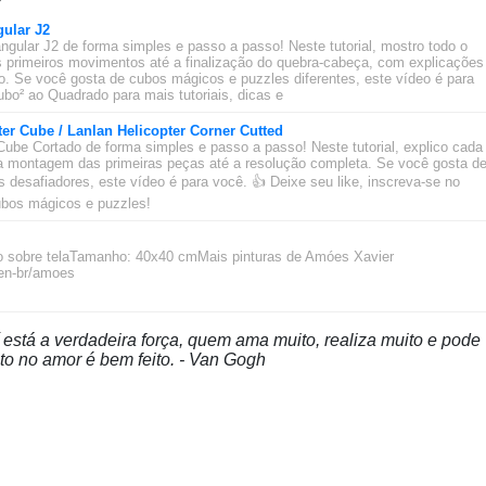
ular J2
ngular J2 de forma simples e passo a passo! Neste tutorial, mostro todo o
 primeiros movimentos até a finalização do quebra-cabeça, com explicações
ado. Se você gosta de cubos mágicos e puzzles diferentes, este vídeo é para
bo² ao Quadrado para mais tutoriais, dicas e
ter Cube / Lanlan Helicopter Corner Cutted
Cube Cortado de forma simples e passo a passo! Neste tutorial, explico cada
 montagem das primeiras peças até a resolução completa. Se você gosta d
desafiadores, este vídeo é para você. 👍 Deixe seu like, inscreva-se no
cubos mágicos e puzzles!
ico sobre telaTamanho: 40x40 cmMais pinturas de Amóes Xavier
/en-br/amoes
 está a verdadeira força, quem ama muito, realiza muito e pode
ito no amor é bem feito. - Van Gogh