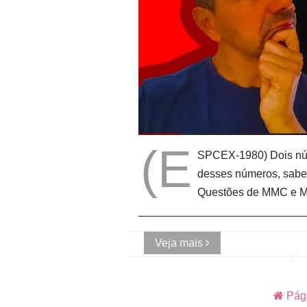
(E
SPCEX-1980) Dois nú
desses números, sabe
Questões de MMC e MDC
___________________________
Veja mais
Pági