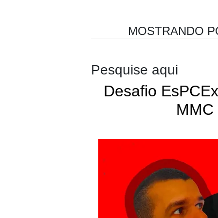
MOSTRANDO P
Pesquise aqui
Desafio EsPCEx
MMC 
Matemática
MDC
MMC