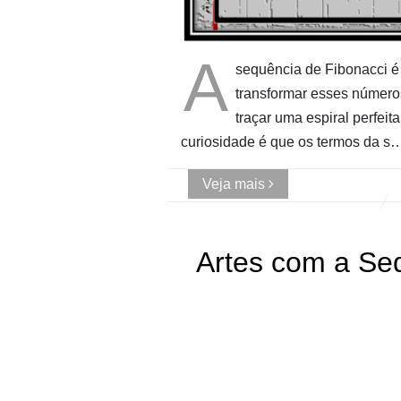
A
sequência de Fibonacci é a 
transformar esses número
traçar uma espiral perfei
curiosidade é que os termos da s
Veja mais
Artes com a Seq
design
Fibonacci
PHI