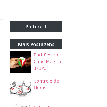
Pinterest
Mais Postagens
Padrões no
Cubo Mágico
3×3×3
Controle de
Horas