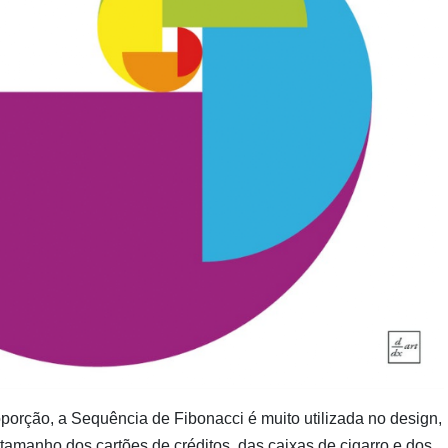
Pinturas
do
AUwe
roporção, a Sequência de Fibonacci é muito utilizada no design,
o tamanho dos cartões de créditos, das caixas de cigarro e dos