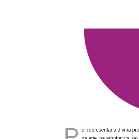
P
or representar a divina p
na arte, na arquitetura, n