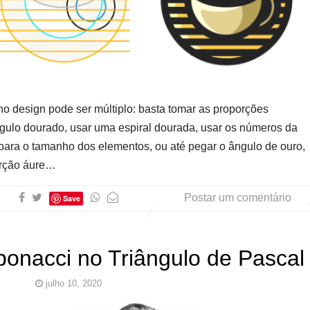
Pinturas
do
AUwe
o design pode ser múltiplo: basta tomar as proporções
ngulo dourado, usar uma espiral dourada, usar os números da
para o tamanho dos elementos, ou até pegar o ângulo de ouro,
orção áure…
Postar um comentário
Save
bonacci no Triângulo de Pascal
julho 10, 2020