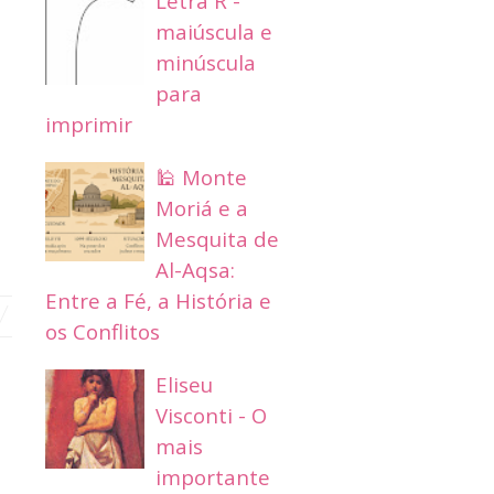
Letra R -
maiúscula e
minúscula
para
imprimir
🕌 Monte
Moriá e a
Mesquita de
Al-Aqsa:
Entre a Fé, a História e
os Conflitos
Eliseu
Visconti - O
mais
importante