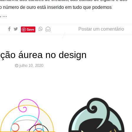
o número de ouro está inserido em tudo que podemos
s, …
Postar um comentário
Save
ção áurea no design
julho 10, 2020