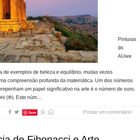
Pinturas
do
AUwe
eta de exemplos de beleza e equilíbrio, muitas vezes
uma compreensão profunda da matemática. Um dos números
empenham um papel significativo na arte é o número de ouro,
hi (Φ). Este núm…
Postar um comentário
Save
ia de Fibonacci e Arte