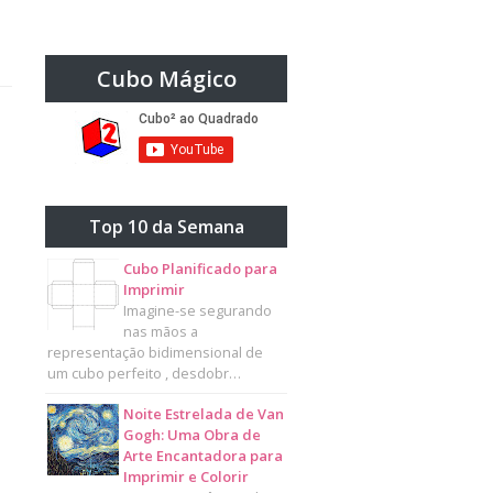
Cubo Mágico
Top 10 da Semana
Cubo Planificado para
Imprimir
Imagine-se segurando
nas mãos a
representação bidimensional de
um cubo perfeito , desdobr…
Noite Estrelada de Van
Gogh: Uma Obra de
Arte Encantadora para
Imprimir e Colorir