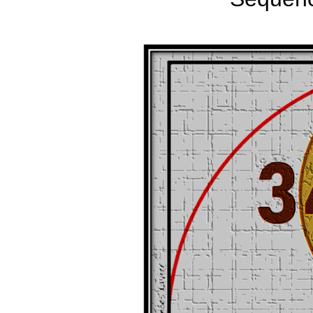
design
Fibonacci
PHI