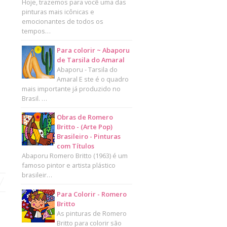
Hoje, trazemos para você uma das
pinturas mais icônicas e
emocionantes de todos os
tempos…
Para colorir ~ Abaporu
de Tarsila do Amaral
Abaporu - Tarsila do
Amaral E ste é o quadro
mais importante já produzido no
Brasil. …
Obras de Romero
Britto - (Arte Pop)
Brasileiro - Pinturas
com Títulos
Abaporu Romero Britto (1963) é um
famoso pintor e artista plástico
brasileir…
Para Colorir - Romero
Britto
As pinturas de Romero
Britto para colorir são