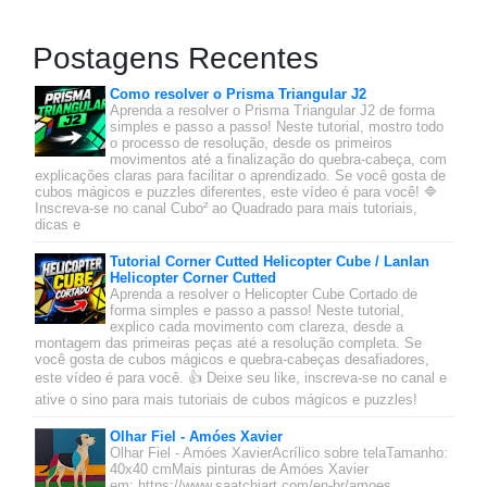
Postagens Recentes
Como resolver o Prisma Triangular J2
Aprenda a resolver o Prisma Triangular J2 de forma
simples e passo a passo! Neste tutorial, mostro todo
o processo de resolução, desde os primeiros
movimentos até a finalização do quebra-cabeça, com
explicações claras para facilitar o aprendizado. Se você gosta de
cubos mágicos e puzzles diferentes, este vídeo é para você! 🔷
Inscreva-se no canal Cubo² ao Quadrado para mais tutoriais,
dicas e
Tutorial Corner Cutted Helicopter Cube / Lanlan
Helicopter Corner Cutted
Aprenda a resolver o Helicopter Cube Cortado de
forma simples e passo a passo! Neste tutorial,
explico cada movimento com clareza, desde a
montagem das primeiras peças até a resolução completa. Se
você gosta de cubos mágicos e quebra-cabeças desafiadores,
este vídeo é para você. 👍 Deixe seu like, inscreva-se no canal e
ative o sino para mais tutoriais de cubos mágicos e puzzles!
Olhar Fiel - Amóes Xavier
Olhar Fiel - Amóes XavierAcrílico sobre telaTamanho:
40x40 cmMais pinturas de Amóes Xavier
em: https://www.saatchiart.com/en-br/amoes