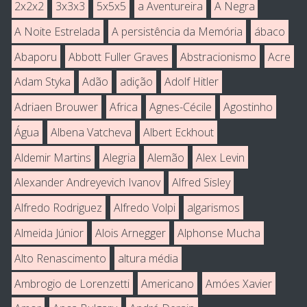
2x2x2
3x3x3
5x5x5
a Aventureira
A Negra
A Noite Estrelada
A persistência da Memória
ábaco
Abaporu
Abbott Fuller Graves
Abstracionismo
Acre
Adam Styka
Adão
adição
Adolf Hitler
Adriaen Brouwer
Africa
Agnes-Cécile
Agostinho
Água
Albena Vatcheva
Albert Eckhout
Aldemir Martins
Alegria
Alemão
Alex Levin
Alexander Andreyevich Ivanov
Alfred Sisley
Alfredo Rodriguez
Alfredo Volpi
algarismos
Almeida Júnior
Alois Arnegger
Alphonse Mucha
Alto Renascimento
altura média
Ambrogio de Lorenzetti
Americano
Amóes Xavier