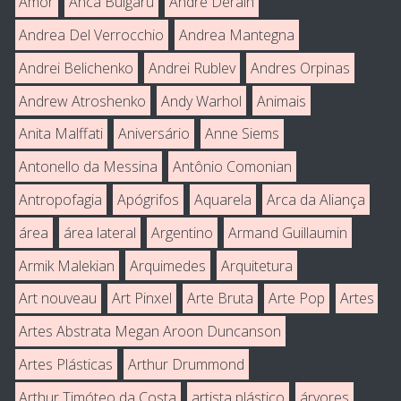
Amor
Anca Bulgaru
André Derain
Andrea Del Verrocchio
Andrea Mantegna
Andrei Belichenko
Andrei Rublev
Andres Orpinas
Andrew Atroshenko
Andy Warhol
Animais
Anita Malffati
Aniversário
Anne Siems
Antonello da Messina
Antônio Comonian
Antropofagia
Apógrifos
Aquarela
Arca da Aliança
área
área lateral
Argentino
Armand Guillaumin
Armik Malekian
Arquimedes
Arquitetura
Art nouveau
Art Pinxel
Arte Bruta
Arte Pop
Artes
Artes Abstrata Megan Aroon Duncanson
Artes Plásticas
Arthur Drummond
Arthur Timóteo da Costa
artista plástico
árvores