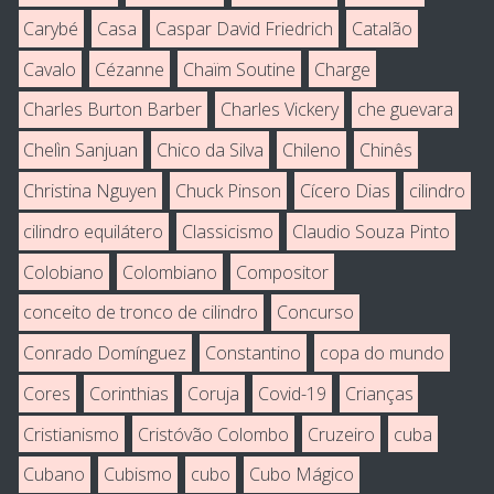
Carybé
Casa
Caspar David Friedrich
Catalão
Cavalo
Cézanne
Chaïm Soutine
Charge
Charles Burton Barber
Charles Vickery
che guevara
Chelìn Sanjuan
Chico da Silva
Chileno
Chinês
Christina Nguyen
Chuck Pinson
Cícero Dias
cilindro
cilindro equilátero
Classicismo
Claudio Souza Pinto
Colobiano
Colombiano
Compositor
conceito de tronco de cilindro
Concurso
Conrado Domínguez
Constantino
copa do mundo
Cores
Corinthias
Coruja
Covid-19
Crianças
Cristianismo
Cristóvão Colombo
Cruzeiro
cuba
Cubano
Cubismo
cubo
Cubo Mágico