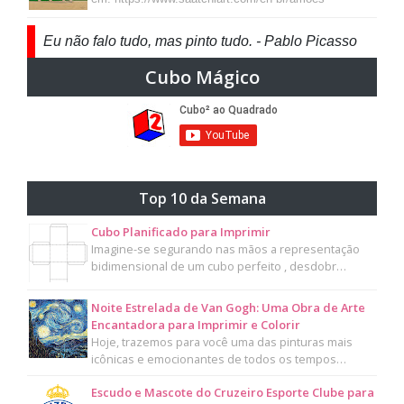
Eu não falo tudo, mas pinto tudo. - Pablo Picasso
Cubo Mágico
Top 10 da Semana
Cubo Planificado para Imprimir
Imagine-se segurando nas mãos a representação
bidimensional de um cubo perfeito , desdobr…
Noite Estrelada de Van Gogh: Uma Obra de Arte
Encantadora para Imprimir e Colorir
Hoje, trazemos para você uma das pinturas mais
icônicas e emocionantes de todos os tempos…
Escudo e Mascote do Cruzeiro Esporte Clube para