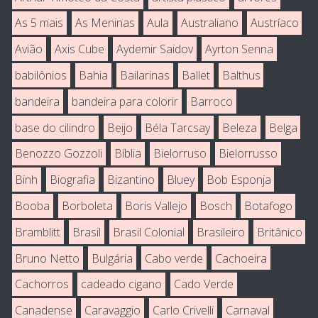
As 5 mais
As Meninas
Aula
Australiano
Austríaco
Avião
Axis Cube
Aydemir Saidov
Ayrton Senna
babilônios
Bahia
Bailarinas
Ballet
Balthus
bandeira
bandeira para colorir
Barroco
base do cilindro
Beijo
Béla Tarcsay
Beleza
Belga
Benozzo Gozzoli
Bíblia
Bielorruso
Bielorrusso
Binh
Biografia
Bizantino
Bluey
Bob Esponja
Booba
Borboleta
Boris Vallejo
Bosch
Botafogo
Bramblitt
Brasil
Brasil Colonial
Brasileiro
Britânico
Bruno Netto
Bulgária
Cabo verde
Cachoeira
Cachorros
cadeado cigano
Cado Verde
Canadense
Caravaggio
Carlo Crivelli
Carnaval