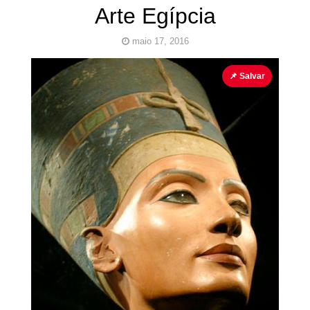
Arte Egípcia
maio 17, 2016
Artes
Egito
História
📌 Salvar