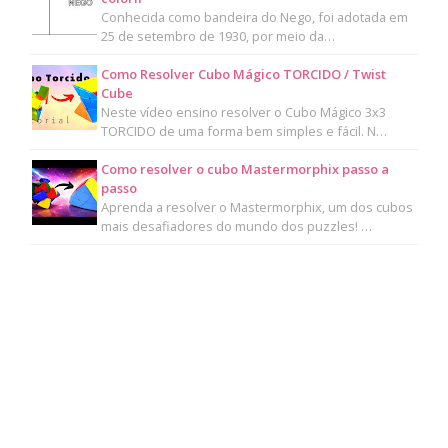
Conhecida como bandeira do Nego, foi adotada em
25 de setembro de 1930, por meio da…
Como Resolver Cubo Mágico TORCIDO / Twist
Cube
Neste vídeo ensino resolver o Cubo Mágico 3x3
TORCIDO de uma forma bem simples e fácil. N…
Como resolver o cubo Mastermorphix passo a
passo
Aprenda a resolver o Mastermorphix, um dos cubos
mais desafiadores do mundo dos puzzles! …