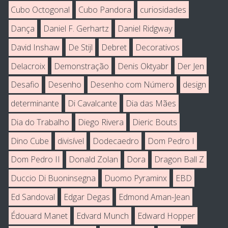
Cubo Octogonal
Cubo Pandora
curiosidades
Dança
Daniel F. Gerhartz
Daniel Ridgway
David Inshaw
De Stijl
Debret
Decorativos
Delacroix
Demonstração
Denis Oktyabr
Der Jen
Desafio
Desenho
Desenho com Número
design
determinante
Di Cavalcante
Dia das Mães
Dia do Trabalho
Diego Rivera
Dieric Bouts
Dino Cube
divisível
Dodecaedro
Dom Pedro I
Dom Pedro II
Donald Zolan
Dora
Dragon Ball Z
Duccio Di Buoninsegna
Duomo Pyraminx
EBD
Ed Sandoval
Edgar Degas
Edmond Aman-Jean
Édouard Manet
Edvard Munch
Edward Hopper