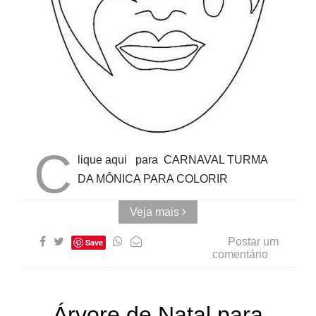
Pinturas
do
AUwe
C
lique aqui para CARNAVAL TURMA
DA MÔNICA PARA COLORIR
Veja mais
Postar um
Save
comentário
Árvore de Natal para