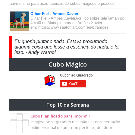
ative o sino para mais tutoriais de cubos mágicos e puzzles!
Olhar Fiel - Amóes Xavier
Olhar Fiel - Amóes XavierAcrílico sobre telaTamanho:
40x40 cmMais pinturas de Amóes Xavier
em: https://www.saatchiart.com/en-br/amoes
Eu queria pintar o nada. Estava procurando
alguma coisa que fosse a essência do nada, e foi
isso. - Andy Warhol
Cubo Mágico
Top 10 da Semana
Cubo Planificado para Imprimir
Imagine-se segurando nas mãos a representação
bidimensional de um cubo perfeito , desdobr…