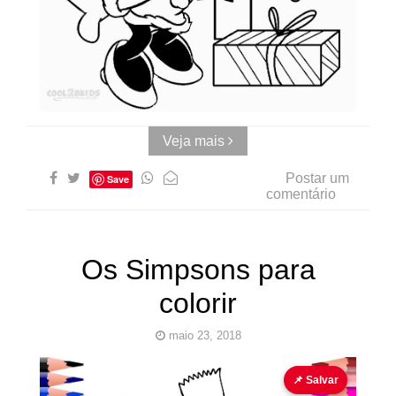
Pinturas
do
AUwe
Veja mais
Postar um
Save
comentário
Os Simpsons para
colorir
maio 23, 2018
Os Simpsons
para colorir
Pinturas para colorir
📌 Salvar