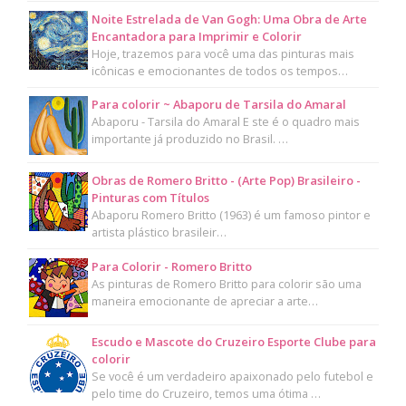
Noite Estrelada de Van Gogh: Uma Obra de Arte
Encantadora para Imprimir e Colorir
Hoje, trazemos para você uma das pinturas mais
icônicas e emocionantes de todos os tempos…
Para colorir ~ Abaporu de Tarsila do Amaral
Abaporu - Tarsila do Amaral E ste é o quadro mais
importante já produzido no Brasil. …
Obras de Romero Britto - (Arte Pop) Brasileiro -
Pinturas com Títulos
Abaporu Romero Britto (1963) é um famoso pintor e
artista plástico brasileir…
Para Colorir - Romero Britto
As pinturas de Romero Britto para colorir são uma
maneira emocionante de apreciar a arte…
Escudo e Mascote do Cruzeiro Esporte Clube para
colorir
Se você é um verdadeiro apaixonado pelo futebol e
pelo time do Cruzeiro, temos uma ótima …