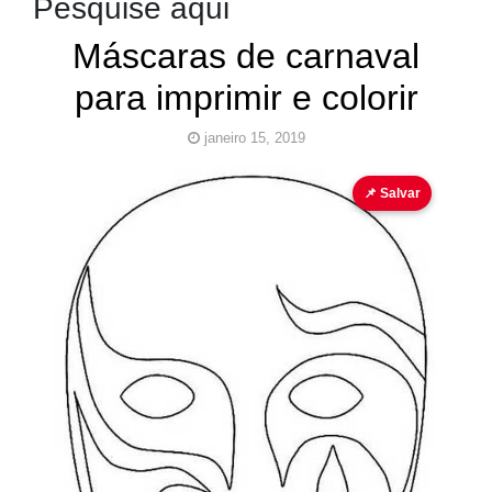
Pesquise aqui
Máscaras de carnaval
para imprimir e colorir
janeiro 15, 2019
Carnaval
Desenho
para colorir
Pinturas para
📌 Salvar
colorir