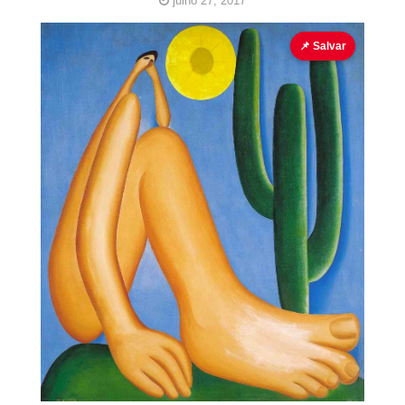
julho 27, 2017
Abaporu
Pinturas para colorir
Tarsila do Amaral
📌 Salvar
Cubo ao
Quadrado