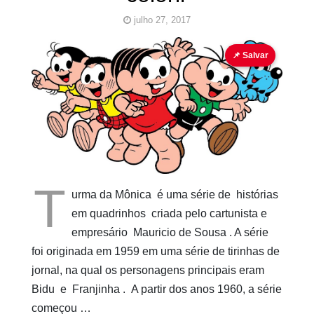
julho 27, 2017
Mauricio de Sousa
para colorir
Pinturas para
📌 Salvar
colorir
Turma da Mônica
Cubo ao
Quadrado
T
urma da Mônica é uma série de histórias
em quadrinhos criada pelo cartunista e
empresário Mauricio de Sousa . A série
foi originada em 1959 em uma série de tirinhas de
jornal, na qual os personagens principais eram
Bidu e Franjinha . A partir dos anos 1960, a série
começou …