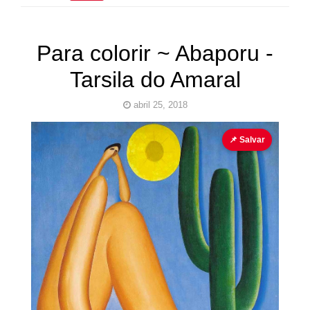
Para colorir ~ Abaporu -
Tarsila do Amaral
abril 25, 2018
Abaporu
para colorir
Pinturas para colorir
📌 Salvar
Tarsila
do Amaral