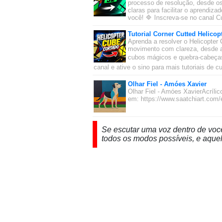
processo de resolução, desde os
claras para facilitar o aprendiz
você! 🔷 Inscreva-se no canal Cu
Tutorial Corner Cutted Helicop
Aprenda a resolver o Helicopter 
movimento com clareza, desde a
cubos mágicos e quebra-cabeças 
canal e ative o sino para mais tutoriais de 
Olhar Fiel - Amóes Xavier
Olhar Fiel - Amóes XavierAcríl
em: https://www.saatchiart.com
Se escutar uma voz dentro de você
todos os modos possíveis, e aquel