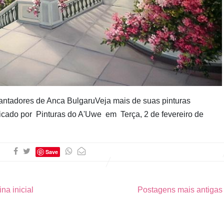
Cubo ao
Quadrado
antadores de Anca BulgaruVeja mais de suas pinturas
licado por Pinturas do A'Uwe em Terça, 2 de fevereiro de
Save
na inicial
Postagens mais antiga