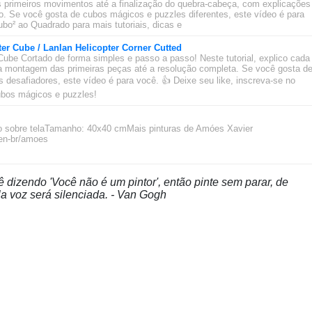
 primeiros movimentos até a finalização do quebra-cabeça, com explicações
ado. Se você gosta de cubos mágicos e puzzles diferentes, este vídeo é para
bo² ao Quadrado para mais tutoriais, dicas e
ter Cube / Lanlan Helicopter Corner Cutted
Cube Cortado de forma simples e passo a passo! Neste tutorial, explico cada
 montagem das primeiras peças até a resolução completa. Se você gosta d
desafiadores, este vídeo é para você. 👍 Deixe seu like, inscreva-se no
cubos mágicos e puzzles!
ico sobre telaTamanho: 40x40 cmMais pinturas de Amóes Xavier
/en-br/amoes
 dizendo 'Você não é um pintor', então pinte sem parar, de
a voz será silenciada. - Van Gogh