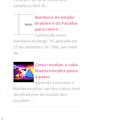
simples e fácil. N…
Bandeira do estado
brasileiro da Paraíba
para colorir
Conhecida como
bandeira do Nego, foi adotada em
25 de setembro de 1930, por meio
da…
Como resolver o cubo
Mastermorphix passo
a passo
Aprenda a resolver o
Mastermorphix, um dos cubos mais
desafiadores do mundo dos
puzzles! …
s