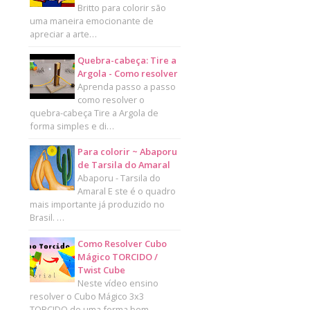
Britto para colorir são
uma maneira emocionante de
apreciar a arte…
Quebra-cabeça: Tire a
Argola - Como resolver
Aprenda passo a passo
como resolver o
quebra-cabeça Tire a Argola de
forma simples e di…
Para colorir ~ Abaporu
de Tarsila do Amaral
Abaporu - Tarsila do
Amaral E ste é o quadro
mais importante já produzido no
Brasil. …
Como Resolver Cubo
Mágico TORCIDO /
Twist Cube
Neste vídeo ensino
resolver o Cubo Mágico 3x3
TORCIDO de uma forma bem