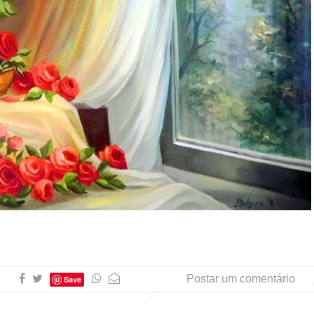
Pinturas
do
AUwe
Postar um comentário
Save