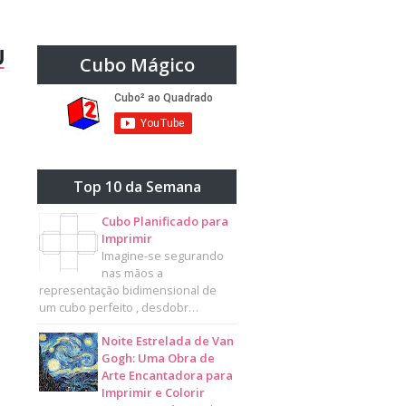
U
Cubo Mágico
Top 10 da Semana
Cubo Planificado para
Imprimir
Imagine-se segurando
nas mãos a
representação bidimensional de
um cubo perfeito , desdobr…
Noite Estrelada de Van
Gogh: Uma Obra de
Arte Encantadora para
Imprimir e Colorir