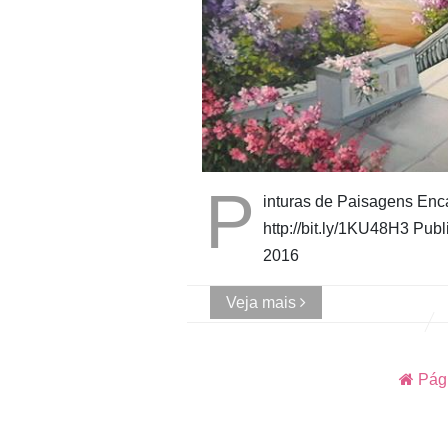
P
inturas de Paisagens Enc
http://bit.ly/1KU48H3 Pub
2016
Veja mais
Pági