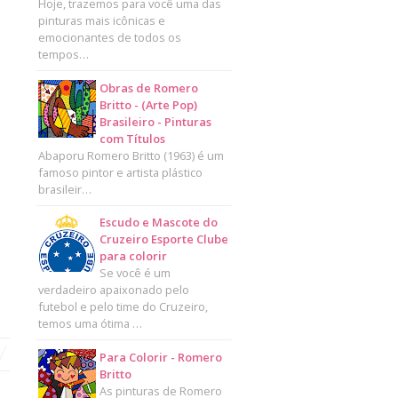
Hoje, trazemos para você uma das
pinturas mais icônicas e
emocionantes de todos os
tempos…
Obras de Romero
Britto - (Arte Pop)
Brasileiro - Pinturas
com Títulos
Abaporu Romero Britto (1963) é um
famoso pintor e artista plástico
brasileir…
Escudo e Mascote do
Cruzeiro Esporte Clube
para colorir
Se você é um
verdadeiro apaixonado pelo
futebol e pelo time do Cruzeiro,
temos uma ótima …
Para Colorir - Romero
Britto
As pinturas de Romero