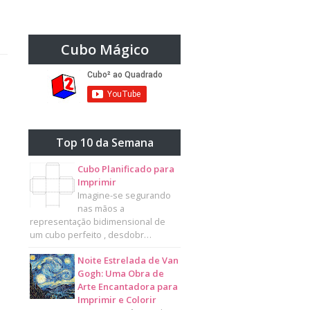
Cubo Mágico
Top 10 da Semana
Cubo Planificado para
Imprimir
Imagine-se segurando
nas mãos a
representação bidimensional de
um cubo perfeito , desdobr…
Noite Estrelada de Van
Gogh: Uma Obra de
Arte Encantadora para
Imprimir e Colorir