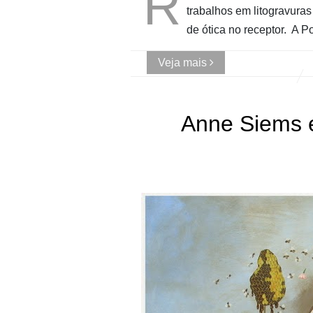
R
trabalhos em litogravura
de ótica no receptor. A 
Veja mais
Anne Siems e
Alemão
Anne Siems