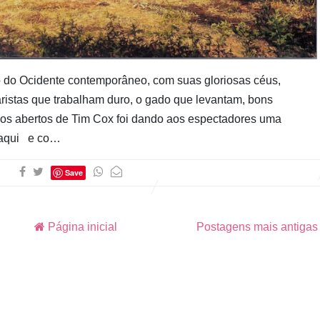
Cubo ao
Quadrado
do Ocidente contemporâneo, com suas gloriosas céus,
ristas que trabalham duro, o gado que levantam, bons
ços abertos de Tim Cox foi dando aos espectadores uma
 aqui e co…
Save
Página inicial
Postagens mais antiga