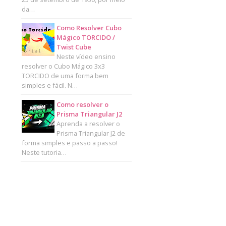
da…
Como Resolver Cubo
Mágico TORCIDO /
Twist Cube
Neste vídeo ensino
resolver o Cubo Mágico 3x3
TORCIDO de uma forma bem
simples e fácil. N…
Como resolver o
Prisma Triangular J2
Aprenda a resolver o
Prisma Triangular J2 de
forma simples e passo a passo!
Neste tutoria…