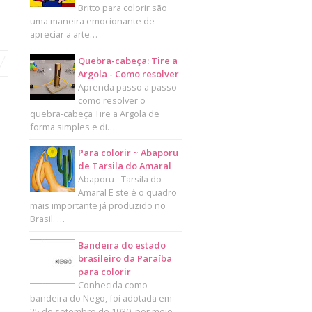
Britto para colorir são
uma maneira emocionante de
apreciar a arte…
Quebra-cabeça: Tire a
Argola - Como resolver
Aprenda passo a passo
como resolver o
quebra-cabeça Tire a Argola de
forma simples e di…
Para colorir ~ Abaporu
de Tarsila do Amaral
Abaporu - Tarsila do
Amaral E ste é o quadro
mais importante já produzido no
Brasil. …
Bandeira do estado
brasileiro da Paraíba
para colorir
Conhecida como
bandeira do Nego, foi adotada em
25 de setembro de 1930, por meio