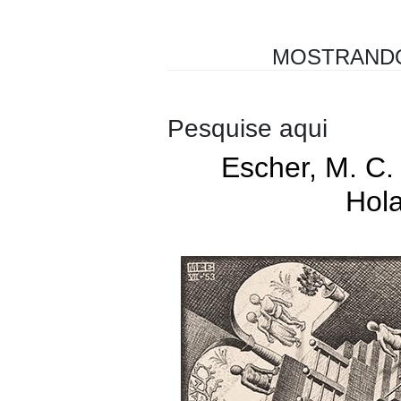
MOSTRANDO
Pesquise aqui
Escher, M. C. 
Hol
Holandês
Litogravuras
M. C Esch