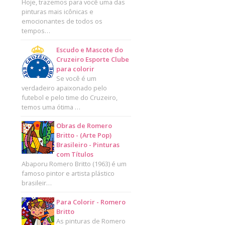
Hoje, trazemos para você uma das
pinturas mais icônicas e
emocionantes de todos os
tempos…
Escudo e Mascote do
Cruzeiro Esporte Clube
para colorir
Se você é um
verdadeiro apaixonado pelo
futebol e pelo time do Cruzeiro,
temos uma ótima …
Obras de Romero
Britto - (Arte Pop)
Brasileiro - Pinturas
com Títulos
Abaporu Romero Britto (1963) é um
famoso pintor e artista plástico
brasileir…
Para Colorir - Romero
Britto
As pinturas de Romero