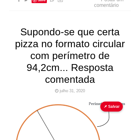
comentário
Supondo-se que certa
pizza no formato circular
com perímetro de
94,2cm... Resposta
comentada
julho 31, 2020
área
geometria plana
Valor de π
📌 Salvar