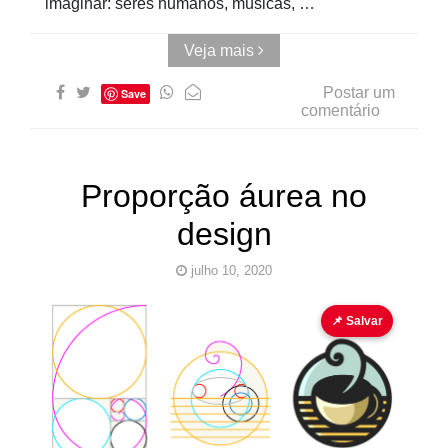
imaginar: seres humanos, músicas, …
Veja mais
Postar um
Save
comentário
Proporção áurea no
design
julho 10, 2020
design
PHI
📌 Salvar
Pinturas
do
AUwe