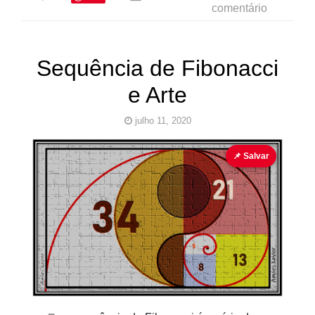
comentário
Sequência de Fibonacci
e Arte
julho 11, 2020
design
Fibonacci
PHI
📌 Salvar
Pinturas
do
AUwe