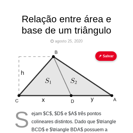
Relação entre área e
base de um triângulo
agosto 25, 2020
fórmula
geometria plana
📌 Salvar
Pinturas
do
AUwe
S
ejam $C$, $D$ e $A$ três pontos
colineares distintos. Dado que $\triangle
BCD$ e $\triangle BDA$ possuem a