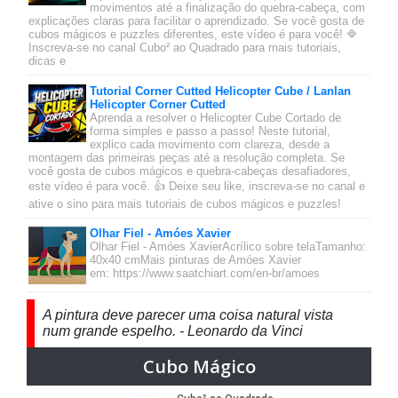
movimentos até a finalização do quebra-cabeça, com
explicações claras para facilitar o aprendizado. Se você gosta de
cubos mágicos e puzzles diferentes, este vídeo é para você! 🔷
Inscreva-se no canal Cubo² ao Quadrado para mais tutoriais,
dicas e
Tutorial Corner Cutted Helicopter Cube / Lanlan
Helicopter Corner Cutted
Aprenda a resolver o Helicopter Cube Cortado de
forma simples e passo a passo! Neste tutorial,
explico cada movimento com clareza, desde a
montagem das primeiras peças até a resolução completa. Se
você gosta de cubos mágicos e quebra-cabeças desafiadores,
este vídeo é para você. 👍 Deixe seu like, inscreva-se no canal e
ative o sino para mais tutoriais de cubos mágicos e puzzles!
Olhar Fiel - Amóes Xavier
Olhar Fiel - Amóes XavierAcrílico sobre telaTamanho:
40x40 cmMais pinturas de Amóes Xavier
em: https://www.saatchiart.com/en-br/amoes
A pintura deve parecer uma coisa natural vista
num grande espelho. - Leonardo da Vinci
Cubo Mágico