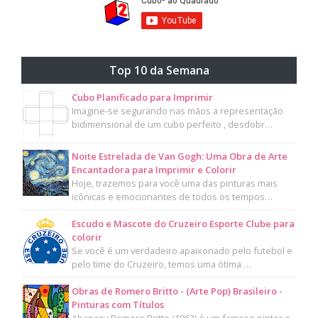
Top 10 da Semana
Cubo Planificado para Imprimir
Imagine-se segurando nas mãos a representação
bidimensional de um cubo perfeito , desdobr…
Noite Estrelada de Van Gogh: Uma Obra de Arte
Encantadora para Imprimir e Colorir
Hoje, trazemos para você uma das pinturas mais
icônicas e emocionantes de todos os tempos…
Escudo e Mascote do Cruzeiro Esporte Clube para
colorir
Se você é um verdadeiro apaixonado pelo futebol e
pelo time do Cruzeiro, temos uma ótima …
Obras de Romero Britto - (Arte Pop) Brasileiro -
Pinturas com Títulos
Abaporu Romero Britto (1963) é um famoso pintor e