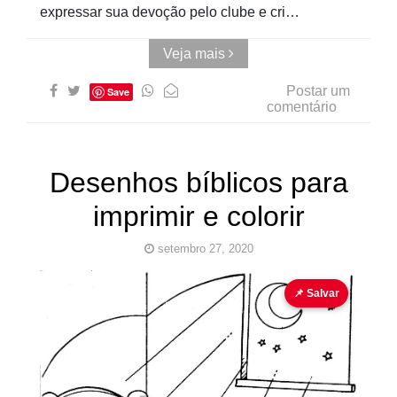
expressar sua devoção pelo clube e cri…
Veja mais
Postar um
Save
comentário
Desenhos bíblicos para
imprimir e colorir
setembro 27, 2020
Bíblia
Desenho
EBD
Jerusalém
Jesus
📌 Salvar
para
colorir