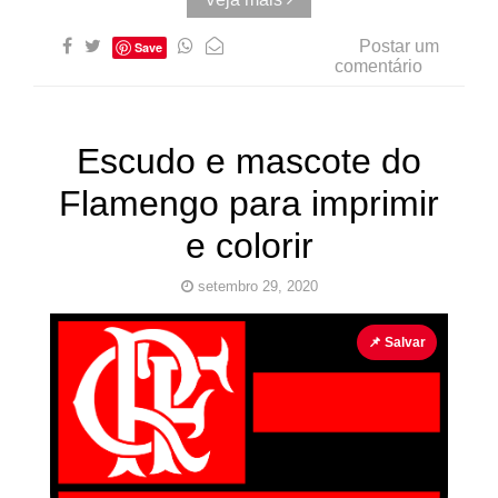
Postar um
Save
comentário
Escudo e mascote do
Flamengo para imprimir
e colorir
setembro 29, 2020
Escudo de Times
Futebol
para colorir
📌 Salvar
para
imprimir