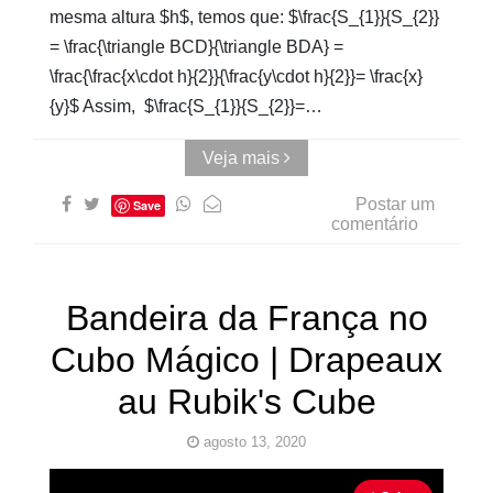
mesma altura $h$, temos que: $\frac{S_{1}}{S_{2}}
= \frac{\triangle BCD}{\triangle BDA} =
\frac{\frac{x\cdot h}{2}}{\frac{y\cdot h}{2}}= \frac{x}
{y}$ Assim, $\frac{S_{1}}{S_{2}}=…
Veja mais
Postar um
Save
comentário
Bandeira da França no
Cubo Mágico | Drapeaux
au Rubik's Cube
agosto 13, 2020