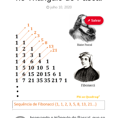
julho 10, 2020
Fibonacci
Pascal
PHI
📌 Salvar
Pinturas
do
AUwe
bservando o triângulo de Pascal, que se