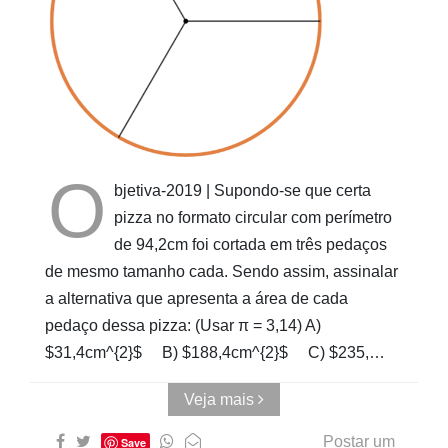
Pinturas
do
AUwe
O
bjetiva-2019 | Supondo-se que certa
pizza no formato circular com perímetro
de 94,2cm foi cortada em três pedaços
de mesmo tamanho cada. Sendo assim, assinalar
a alternativa que apresenta a área de cada
pedaço dessa pizza: (Usar π = 3,14) A)
$31,4cm^{2}$ B) $188,4cm^{2}$ C) $235,…
Veja mais
Postar um
Save