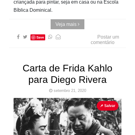
criançada para pintar, seja em casa ou na Escola
Bíblica Dominical.
Veja mais
Postar um
Save
comentário
Carta de Frida Kahlo
para Diego Rivera
setembro 21, 2020
Amor
Diego Rivera
Frida Kahlo
Namorados
📌 Salvar