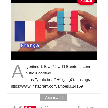
bandeira
Cubo Mágico
📌 Salvar
Pinturas
do
AUwe
A
lgoritmo: L B U R2 U' R Bandeira com
outro algoritmo
https://youtu.be/rCH0xjangOU Instagram:
https://www.instagram.com/amoes3.14159
Veja mais
Postar um
Save