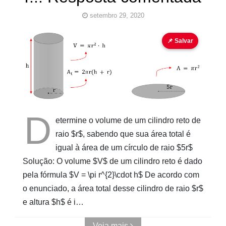
setembro 29, 2020
📌 Salvar
Pinturas
do
AUwe
D
etermine o volume de um cilindro reto de
raio $r$, sabendo que sua área total é
igual à área de um círculo de raio $5r$
Solução: O volume $V$ de um cilindro reto é dado
pela fórmula $V = \pi r^{2}\cdot h$ De acordo com
o enunciado, a área total desse cilindro de raio $r$
e altura $h$ é i…
Veja mais