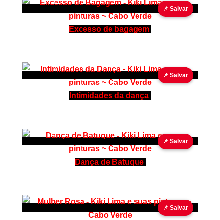
📌 Salvar
Excesso de bagagem
📌 Salvar
Intimidades da dança
📌 Salvar
Dança de Batuque
📌 Salvar