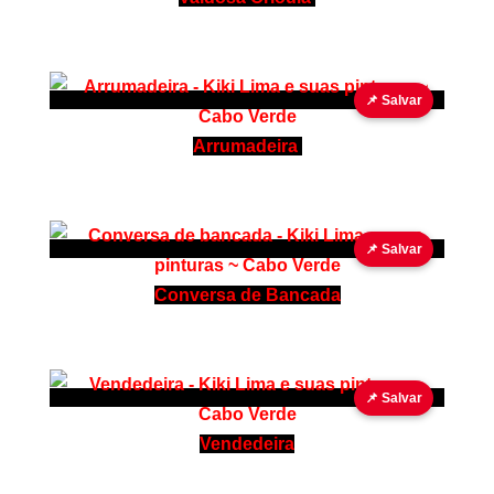
📌 Salvar
Arrumadeira
📌 Salvar
Conversa de Bancada
📌 Salvar
Vendedeira