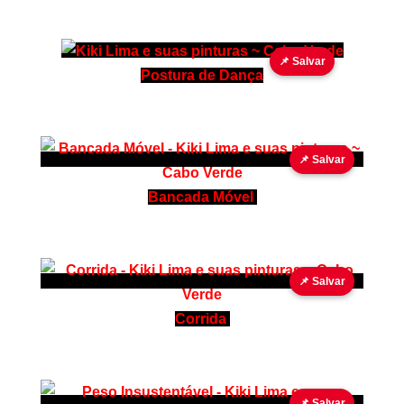
📌 Salvar
Postura de Dança
📌 Salvar
Bancada Móvel
📌 Salvar
Corrida
📌 Salvar