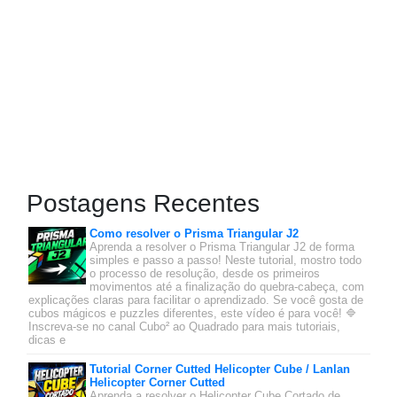
Postagens Recentes
Como resolver o Prisma Triangular J2
Aprenda a resolver o Prisma Triangular J2 de forma
simples e passo a passo! Neste tutorial, mostro todo
o processo de resolução, desde os primeiros
movimentos até a finalização do quebra-cabeça, com
explicações claras para facilitar o aprendizado. Se você gosta de
cubos mágicos e puzzles diferentes, este vídeo é para você! 🔷
Inscreva-se no canal Cubo² ao Quadrado para mais tutoriais,
dicas e
Tutorial Corner Cutted Helicopter Cube / Lanlan
Helicopter Corner Cutted
Aprenda a resolver o Helicopter Cube Cortado de