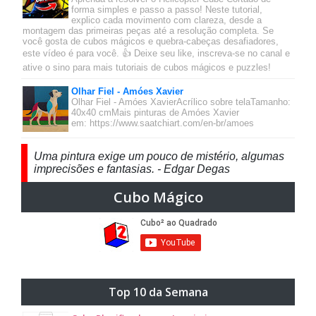
forma simples e passo a passo! Neste tutorial,
explico cada movimento com clareza, desde a
montagem das primeiras peças até a resolução completa. Se
você gosta de cubos mágicos e quebra-cabeças desafiadores,
este vídeo é para você. 👍 Deixe seu like, inscreva-se no canal e
ative o sino para mais tutoriais de cubos mágicos e puzzles!
Olhar Fiel - Amóes Xavier
Olhar Fiel - Amóes XavierAcrílico sobre telaTamanho:
40x40 cmMais pinturas de Amóes Xavier
em: https://www.saatchiart.com/en-br/amoes
Uma pintura exige um pouco de mistério, algumas
imprecisões e fantasias. - Edgar Degas
Cubo Mágico
Top 10 da Semana