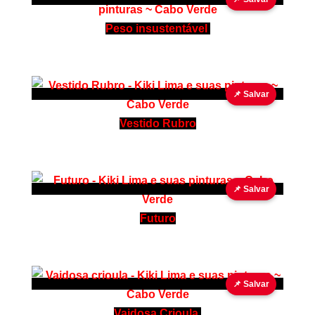
Peso insustentável
📌 Salvar
Vestido Rubro
📌 Salvar
Futuro
📌 Salvar
Vaidosa Crioula