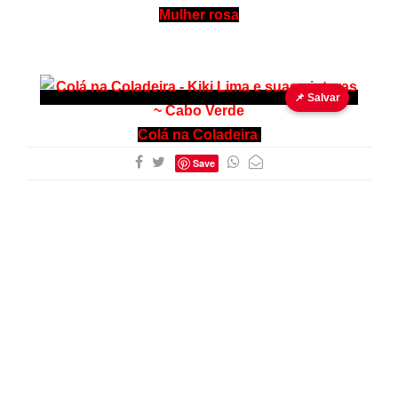
Mulher rosa
📌 Salvar
Colá na Coladeira
Save