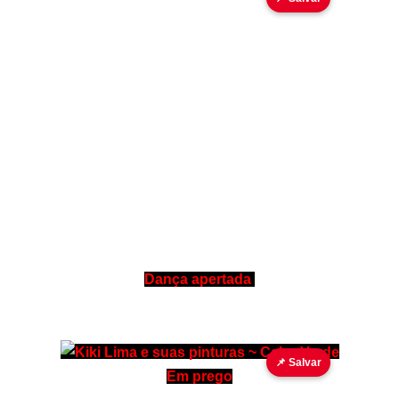
Dança apertada
📌 Salvar
Em prego