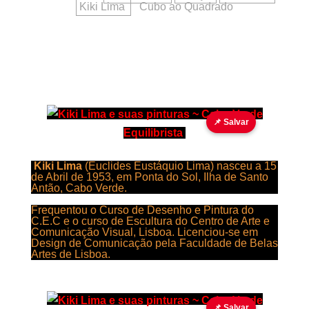
Kiki Lima
Cubo ao Quadrado
📌 Salvar
Equilibrista
Kiki Lima
(Euclides Eustáquio Lima) nasceu a 15
de Abril de 1953, em Ponta do Sol, Ilha de Santo
Antão, Cabo Verde.
Frequentou o Curso de Desenho e Pintura do
C.E.C e o curso de Escultura do Centro de Arte e
Comunicação Visual, Lisboa. Licenciou-se em
Design de Comunicação pela Faculdade de Belas
Artes de Lisboa.
📌 Salvar