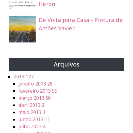
Heron
De Volta para Casa - Pintura de
Amóes Xavier
Arquivos
2013
177
janeiro 2013
28
fevereiro 2013
55
março 2013
60
abril 2013
6
maio 2013
4
junho 2013
11
julho 2013
4