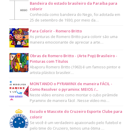
Bandeira do estado brasileiro da Paraíba para
colorir
Conhecida como bandeira do Nego, foi adotada em
25 de setembro de 1930, por meio da…
Para Colorir - Romero Britto
As pinturas de Romero Britto para colorir são uma
maneira emocionante de apreciar a arte…
Obras de Romero Britto - (Arte Pop) Brasileiro -
Pinturas com Títulos
Abaporu Romero Britto (1963) é um famoso pintor e
artista plástico brasileir…
MONTANDO o PYRAMINX de maneira FÁCIL -
Como Resolver o pyraminx: MEIOS /...
Neste vídeo ensino como montar o cubo pirâmide
Pyraminx de maneira fácil . Nesse vídeo mo…
Escudo e Mascote do Cruzeiro Esporte Clube para
colorir
Se você é um verdadeiro apaixonado pelo futebol e
pelo time do Cruzeiro, temos uma ótima …