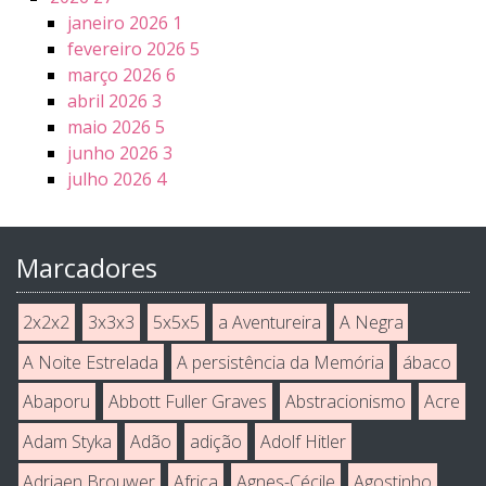
janeiro 2026
1
fevereiro 2026
5
março 2026
6
abril 2026
3
maio 2026
5
junho 2026
3
julho 2026
4
Marcadores
2x2x2
3x3x3
5x5x5
a Aventureira
A Negra
A Noite Estrelada
A persistência da Memória
ábaco
Abaporu
Abbott Fuller Graves
Abstracionismo
Acre
Adam Styka
Adão
adição
Adolf Hitler
Adriaen Brouwer
Africa
Agnes-Cécile
Agostinho