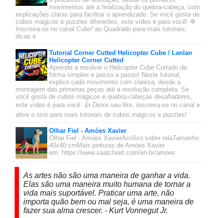
movimentos até a finalização do quebra-cabeça, com
explicações claras para facilitar o aprendizado. Se você gosta de
cubos mágicos e puzzles diferentes, este vídeo é para você! 🔷
Inscreva-se no canal Cubo² ao Quadrado para mais tutoriais,
dicas e
Tutorial Corner Cutted Helicopter Cube / Lanlan
Helicopter Corner Cutted
Aprenda a resolver o Helicopter Cube Cortado de
forma simples e passo a passo! Neste tutorial,
explico cada movimento com clareza, desde a
montagem das primeiras peças até a resolução completa. Se
você gosta de cubos mágicos e quebra-cabeças desafiadores,
este vídeo é para você. 👍 Deixe seu like, inscreva-se no canal e
ative o sino para mais tutoriais de cubos mágicos e puzzles!
Olhar Fiel - Amóes Xavier
Olhar Fiel - Amóes XavierAcrílico sobre telaTamanho:
40x40 cmMais pinturas de Amóes Xavier
em: https://www.saatchiart.com/en-br/amoes
As artes não são uma maneira de ganhar a vida.
Elas são uma maneira muito humana de tornar a
vida mais suportável. Praticar uma arte, não
importa quão bem ou mal seja, é uma maneira de
fazer sua alma crescer. - Kurt Vonnegut Jr.