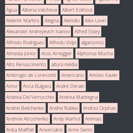
Água
Albena Vatcheva
Albert Eckhout
Aldemir Martins
Alegria
Alemão
Alex Levin
Alexander Andreyevich Ivanov
Alfred Sisley
Alfredo Rodriguez
Alfredo Volpi
algarismos
Almeida Júnior
Alois Arnegger
Alphonse Mucha
Alto Renascimento
altura média
Ambrogio de Lorenzetti
Americano
Amóes Xavier
Amor
Anca Bulgaru
André Derain
Andrea Del Verrocchio
Andrea Mantegna
Andrei Belichenko
Andrei Rublev
Andres Orpinas
Andrew Atroshenko
Andy Warhol
Animais
Anita Malffati
Aniversário
Anne Siems