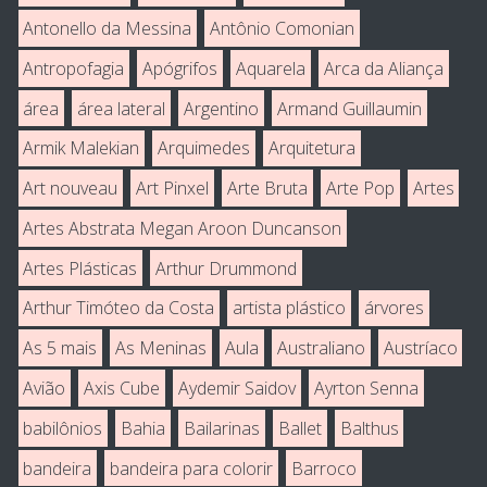
Antonello da Messina
Antônio Comonian
Antropofagia
Apógrifos
Aquarela
Arca da Aliança
área
área lateral
Argentino
Armand Guillaumin
Armik Malekian
Arquimedes
Arquitetura
Art nouveau
Art Pinxel
Arte Bruta
Arte Pop
Artes
Artes Abstrata Megan Aroon Duncanson
Artes Plásticas
Arthur Drummond
Arthur Timóteo da Costa
artista plástico
árvores
As 5 mais
As Meninas
Aula
Australiano
Austríaco
Avião
Axis Cube
Aydemir Saidov
Ayrton Senna
babilônios
Bahia
Bailarinas
Ballet
Balthus
bandeira
bandeira para colorir
Barroco