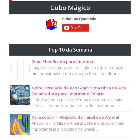
Cubo Mágico
Top 10 da Semana
Cubo Planificado para Imprimir
Imagine-se segurando nas mãos a representação
bidimensional de um cubo perfeito , desdobr…
Noite Estrelada de Van Gogh: Uma Obra de Arte
Encantadora para Imprimir e Colorir
Hoje, trazemos para você uma das pinturas mais
icônicas e emocionantes de todos os tempos…
Para colorir ~ Abaporu de Tarsila do Amaral
Abaporu - Tarsila do Amaral E ste é o quadro mais
importante já produzido no Brasil. …