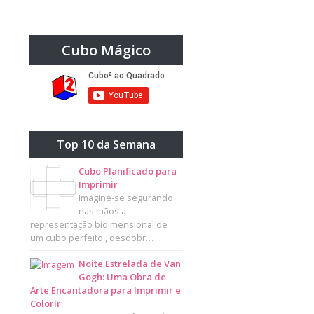
Cubo Mágico
Top 10 da Semana
Cubo Planificado para
Imprimir
Imagine-se segurando
nas mãos a
representação bidimensional de
um cubo perfeito , desdobr…
Noite Estrelada de Van
Gogh: Uma Obra de
Arte Encantadora para Imprimir e
Colorir