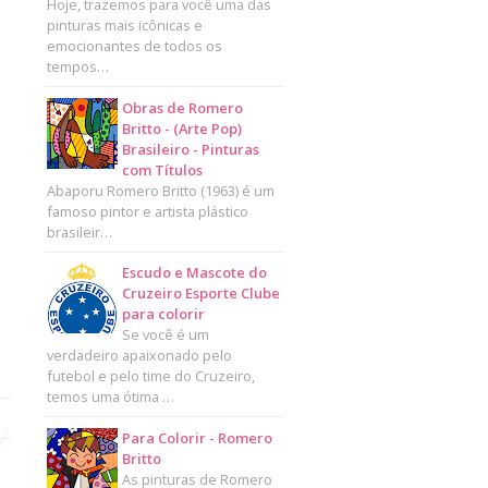
Hoje, trazemos para você uma das
pinturas mais icônicas e
emocionantes de todos os
tempos…
Obras de Romero
Britto - (Arte Pop)
Brasileiro - Pinturas
com Títulos
Abaporu Romero Britto (1963) é um
famoso pintor e artista plástico
brasileir…
Escudo e Mascote do
Cruzeiro Esporte Clube
para colorir
Se você é um
verdadeiro apaixonado pelo
futebol e pelo time do Cruzeiro,
temos uma ótima …
Para Colorir - Romero
Britto
As pinturas de Romero