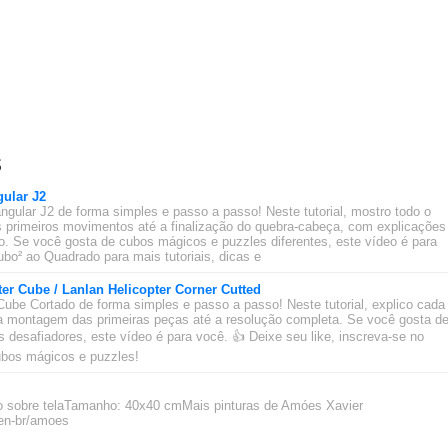
s
ular J2
ngular J2 de forma simples e passo a passo! Neste tutorial, mostro todo o
 primeiros movimentos até a finalização do quebra-cabeça, com explicações
ado. Se você gosta de cubos mágicos e puzzles diferentes, este vídeo é para
bo² ao Quadrado para mais tutoriais, dicas e
ter Cube / Lanlan Helicopter Corner Cutted
Cube Cortado de forma simples e passo a passo! Neste tutorial, explico cada
 montagem das primeiras peças até a resolução completa. Se você gosta d
desafiadores, este vídeo é para você. 👍 Deixe seu like, inscreva-se no
cubos mágicos e puzzles!
ico sobre telaTamanho: 40x40 cmMais pinturas de Amóes Xavier
/en-br/amoes