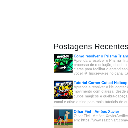
Postagens Recente
Como resolver o Prisma Triang
Aprenda a resolver o Prisma Tria
processo de resolução, desde os
claras para facilitar o aprendiz
você! 🔷 Inscreva-se no canal Cu
Tutorial Corner Cutted Helicop
Aprenda a resolver o Helicopter 
movimento com clareza, desde a
cubos mágicos e quebra-cabeças 
canal e ative o sino para mais tutoriais de 
Olhar Fiel - Amóes Xavier
Olhar Fiel - Amóes XavierAcríl
em: https://www.saatchiart.com