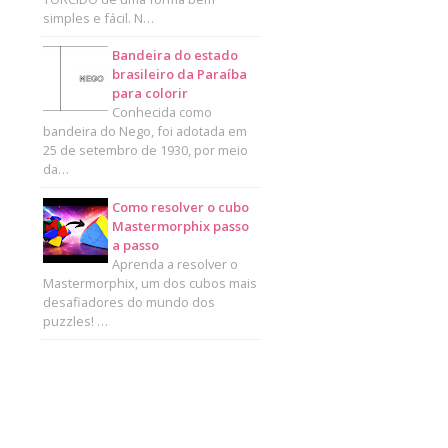
simples e fácil. N…
Bandeira do estado
brasileiro da Paraíba
para colorir
Conhecida como
bandeira do Nego, foi adotada em
25 de setembro de 1930, por meio
da…
Como resolver o cubo
Mastermorphix passo
a passo
Aprenda a resolver o
Mastermorphix, um dos cubos mais
desafiadores do mundo dos
puzzles! …