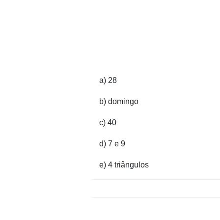
a) 28
b) domingo
c) 40
d) 7 e 9
e) 4 triângulos