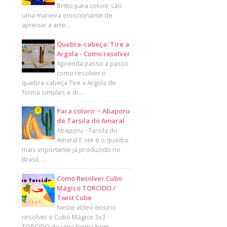
Britto para colorir são
uma maneira emocionante de
apreciar a arte…
Quebra-cabeça: Tire a
Argola - Como resolver
Aprenda passo a passo
como resolver o
quebra-cabeça Tire a Argola de
forma simples e di…
Para colorir ~ Abaporu
de Tarsila do Amaral
Abaporu - Tarsila do
Amaral E ste é o quadro
mais importante já produzido no
Brasil. …
Como Resolver Cubo
Mágico TORCIDO /
Twist Cube
Neste vídeo ensino
resolver o Cubo Mágico 3x3
TORCIDO de uma forma bem