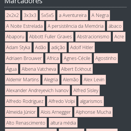
Marcadores
2x2x2
3x3x3
5x5x5
a Aventureira
A Negra
A Noite Estrelada
A persistência da Memória
ábaco
Abaporu
Abbott Fuller Graves
Abstracionismo
Acre
Adam Styka
Adão
adição
Adolf Hitler
Adriaen Brouwer
Africa
Agnes-Cécile
Agostinho
Água
Albena Vatcheva
Albert Eckhout
Aldemir Martins
Alegria
Alemão
Alex Levin
Alexander Andreyevich Ivanov
Alfred Sisley
Alfredo Rodriguez
Alfredo Volpi
algarismos
Almeida Júnior
Alois Arnegger
Alphonse Mucha
Alto Renascimento
altura média