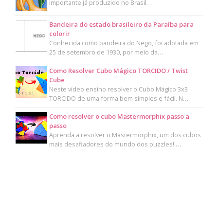
importante já produzido no Brasil. …
Bandeira do estado brasileiro da Paraíba para
colorir
Conhecida como bandeira do Nego, foi adotada em
25 de setembro de 1930, por meio da…
Como Resolver Cubo Mágico TORCIDO / Twist
Cube
Neste vídeo ensino resolver o Cubo Mágico 3x3
TORCIDO de uma forma bem simples e fácil. N…
Como resolver o cubo Mastermorphix passo a
passo
Aprenda a resolver o Mastermorphix, um dos cubos
mais desafiadores do mundo dos puzzles! …