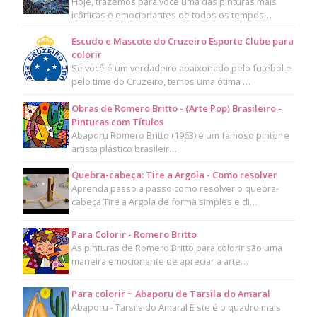
Hoje, trazemos para você uma das pinturas mais
icônicas e emocionantes de todos os tempos…
Escudo e Mascote do Cruzeiro Esporte Clube para
colorir
Se você é um verdadeiro apaixonado pelo futebol e
pelo time do Cruzeiro, temos uma ótima …
Obras de Romero Britto - (Arte Pop) Brasileiro -
Pinturas com Títulos
Abaporu Romero Britto (1963) é um famoso pintor e
artista plástico brasileir…
Quebra-cabeça: Tire a Argola - Como resolver
Aprenda passo a passo como resolver o quebra-
cabeça Tire a Argola de forma simples e di…
Para Colorir - Romero Britto
As pinturas de Romero Britto para colorir são uma
maneira emocionante de apreciar a arte…
Para colorir ~ Abaporu de Tarsila do Amaral
Abaporu - Tarsila do Amaral E ste é o quadro mais