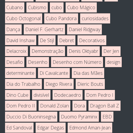
Cubano
Cubismo
cubo
Cubo Mágico
Cubo Octogonal
Cubo Pandora
curiosidades
Dança
Daniel F. Gerhartz
Daniel Ridgway
David Inshaw
De Stijl
Debret
Decorativos
Delacroix
Demonstração
Denis Oktyabr
Der Jen
Desafio
Desenho
Desenho com Número
design
determinante
Di Cavalcante
Dia das Mães
Dia do Trabalho
Diego Rivera
Dieric Bouts
Dino Cube
divisível
Dodecaedro
Dom Pedro I
Dom Pedro II
Donald Zolan
Dora
Dragon Ball Z
Duccio Di Buoninsegna
Duomo Pyraminx
EBD
Ed Sandoval
Edgar Degas
Edmond Aman-Jean