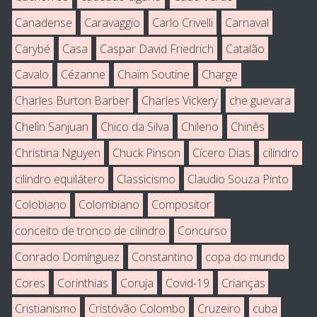
Canadense
Caravaggio
Carlo Crivelli
Carnaval
Carybé
Casa
Caspar David Friedrich
Catalão
Cavalo
Cézanne
Chaïm Soutine
Charge
Charles Burton Barber
Charles Vickery
che guevara
Chelìn Sanjuan
Chico da Silva
Chileno
Chinês
Christina Nguyen
Chuck Pinson
Cícero Dias
cilindro
cilindro equilátero
Classicismo
Claudio Souza Pinto
Colobiano
Colombiano
Compositor
conceito de tronco de cilindro
Concurso
Conrado Domínguez
Constantino
copa do mundo
Cores
Corinthias
Coruja
Covid-19
Crianças
Cristianismo
Cristóvão Colombo
Cruzeiro
cuba