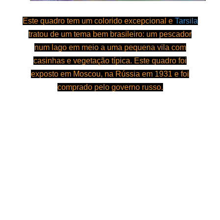
Este quadro tem um colorido excepcional e
Tarsila
tratou de um tema bem brasileiro: um pescador
num lago em meio a uma pequena vila com
casinhas e vegetação típica. Este quadro foi
exposto em Moscou, na Rússia em 1931 e foi
comprado pelo governo russo.