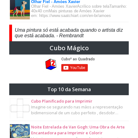
Olhar Fiel - Amóes Xavier
Olhar Fiel - Amóes XavierAcrílico sobre telaTamanho:
40x40 cmMais pinturas de Amóes Xavier
em: https://www.saatchiart.com/en-br/amoes
Uma pintura só está acabada quando o artista diz
que está acabada. - Rembrandt
Cubo Mágico
Top 10 da Semana
Cubo Planificado para Imprimir
Imagine-se segurando nas mãos a representação
bidimensional de um cubo perfeito , desdobr…
Noite Estrelada de Van Gogh: Uma Obra de Arte
Encantadora para Imprimir e Colorir