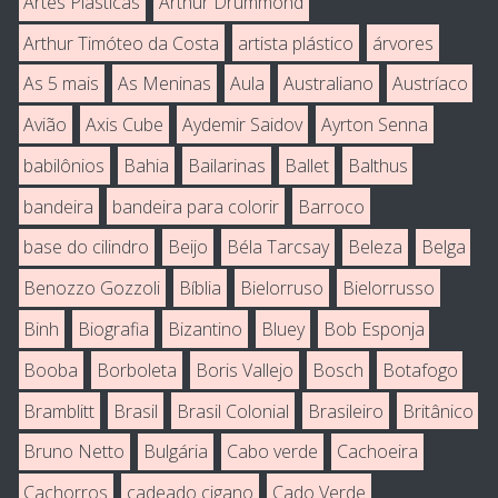
Artes Plásticas
Arthur Drummond
Arthur Timóteo da Costa
artista plástico
árvores
As 5 mais
As Meninas
Aula
Australiano
Austríaco
Avião
Axis Cube
Aydemir Saidov
Ayrton Senna
babilônios
Bahia
Bailarinas
Ballet
Balthus
bandeira
bandeira para colorir
Barroco
base do cilindro
Beijo
Béla Tarcsay
Beleza
Belga
Benozzo Gozzoli
Bíblia
Bielorruso
Bielorrusso
Binh
Biografia
Bizantino
Bluey
Bob Esponja
Booba
Borboleta
Boris Vallejo
Bosch
Botafogo
Bramblitt
Brasil
Brasil Colonial
Brasileiro
Britânico
Bruno Netto
Bulgária
Cabo verde
Cachoeira
Cachorros
cadeado cigano
Cado Verde