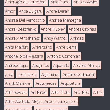
Ambrogio de Lorenzetti
Americano
Amóes Xavier
Amor
Anca Bulgaru
André Derain
Andrea Del Verrocchio
Andrea Mantegna
Andrei Belichenko
Andrei Rublev
Andres Orpinas
Andrew Atroshenko
Andy Warhol
Animais
Anita Malffati
Aniversário
Anne Siems
Antonello da Messina
Antônio Comonian
Antropofagia
Apógrifos
Aquarela
Arca da Aliança
área
área lateral
Argentino
Armand Guillaumin
Armik Malekian
Arquimedes
Arquitetura
Art nouveau
Art Pinxel
Arte Bruta
Arte Pop
Artes
Artes Abstrata Megan Aroon Duncanson