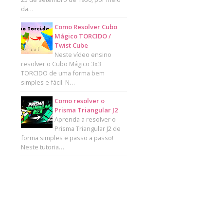
da…
Como Resolver Cubo
Mágico TORCIDO /
Twist Cube
Neste vídeo ensino
resolver o Cubo Mágico 3x3
TORCIDO de uma forma bem
simples e fácil. N…
Como resolver o
Prisma Triangular J2
Aprenda a resolver o
Prisma Triangular J2 de
forma simples e passo a passo!
Neste tutoria…