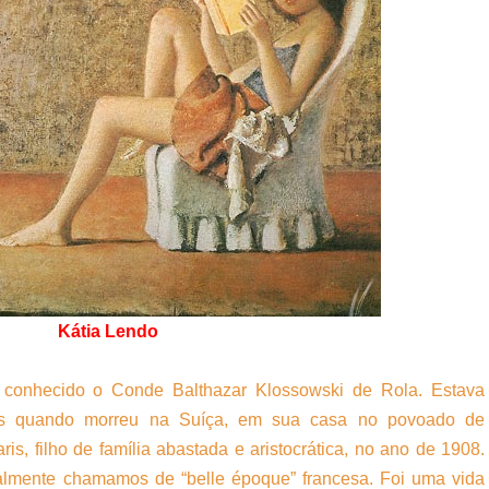
Kátia Lendo
conhecido o Conde Balthazar Klossowski de Rola. Estava
nos quando morreu na Suíça, em sua casa no povoado de
is, filho de família abastada e aristocrática, no ano de 1908.
ualmente chamamos de “belle époque” francesa. Foi uma vida