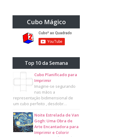
Cubo Mágico
Top 10 da Semana
Cubo Planificado para
Imprimir
Imagine-se segurando
nas mãos a
representação bidimensional de
um cubo perfeito , desdobr…
Noite Estrelada de Van
Gogh: Uma Obra de
Arte Encantadora para
Imprimir e Colorir