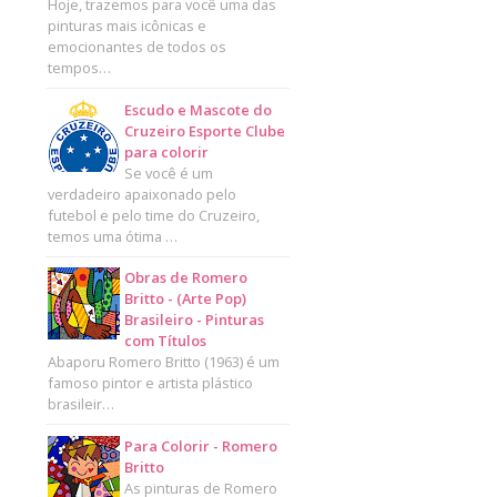
Hoje, trazemos para você uma das
pinturas mais icônicas e
emocionantes de todos os
tempos…
Escudo e Mascote do
Cruzeiro Esporte Clube
para colorir
Se você é um
verdadeiro apaixonado pelo
futebol e pelo time do Cruzeiro,
temos uma ótima …
Obras de Romero
Britto - (Arte Pop)
Brasileiro - Pinturas
com Títulos
Abaporu Romero Britto (1963) é um
famoso pintor e artista plástico
brasileir…
Para Colorir - Romero
Britto
As pinturas de Romero