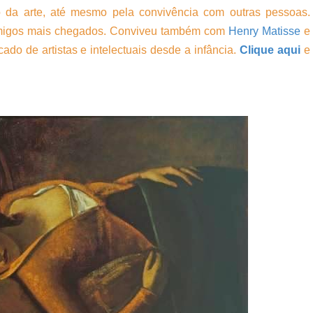
 da arte, até mesmo pela convivência com outras pessoas.
migos mais chegados. Conviveu também com
Henry Matisse
e
ado de artistas e intelectuais desde a infância.
Clique aqui
e