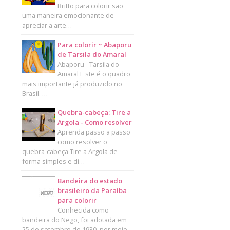
Britto para colorir são
uma maneira emocionante de
apreciar a arte…
Para colorir ~ Abaporu
de Tarsila do Amaral
Abaporu - Tarsila do
Amaral E ste é o quadro
mais importante já produzido no
Brasil. …
Quebra-cabeça: Tire a
Argola - Como resolver
Aprenda passo a passo
como resolver o
quebra-cabeça Tire a Argola de
forma simples e di…
Bandeira do estado
brasileiro da Paraíba
para colorir
Conhecida como
bandeira do Nego, foi adotada em
25 de setembro de 1930, por meio