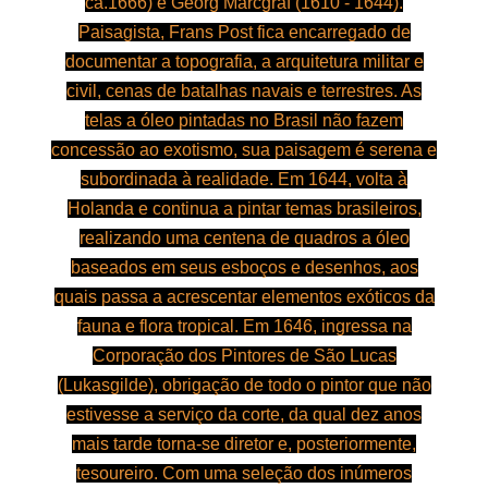
ca.1666)
e
Georg Marcgraf (1610 - 1644)
.
Paisagista, Frans Post fica encarregado de
documentar a topografia, a arquitetura militar e
civil, cenas de batalhas navais e terrestres. As
telas a óleo pintadas no Brasil não fazem
concessão ao exotismo, sua paisagem é serena e
subordinada à realidade. Em 1644, volta à
Holanda e continua a pintar temas brasileiros,
realizando uma centena de quadros a óleo
baseados em seus esboços e desenhos, aos
quais passa a acrescentar elementos exóticos da
fauna e flora tropical. Em 1646, ingressa na
Corporação dos Pintores de São Lucas
(Lukasgilde), obrigação de todo o pintor que não
estivesse a serviço da corte, da qual dez anos
mais tarde torna-se diretor e, posteriormente,
tesoureiro. Com uma seleção dos inúmeros