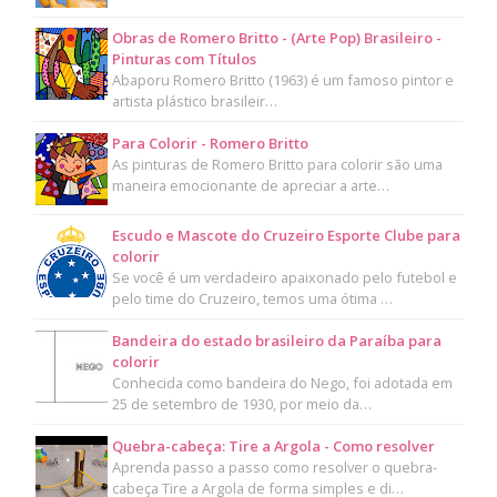
Obras de Romero Britto - (Arte Pop) Brasileiro -
Pinturas com Títulos
Abaporu Romero Britto (1963) é um famoso pintor e
artista plástico brasileir…
Para Colorir - Romero Britto
As pinturas de Romero Britto para colorir são uma
maneira emocionante de apreciar a arte…
Escudo e Mascote do Cruzeiro Esporte Clube para
colorir
Se você é um verdadeiro apaixonado pelo futebol e
pelo time do Cruzeiro, temos uma ótima …
Bandeira do estado brasileiro da Paraíba para
colorir
Conhecida como bandeira do Nego, foi adotada em
25 de setembro de 1930, por meio da…
Quebra-cabeça: Tire a Argola - Como resolver
Aprenda passo a passo como resolver o quebra-
cabeça Tire a Argola de forma simples e di…