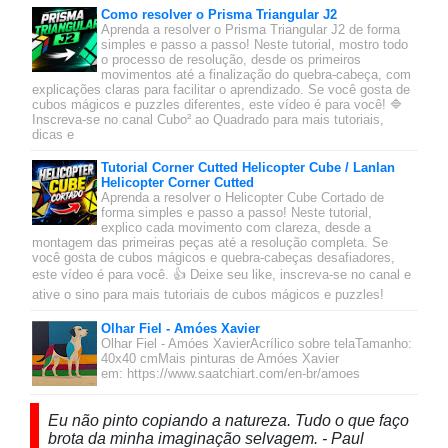
Como resolver o Prisma Triangular J2
Aprenda a resolver o Prisma Triangular J2 de forma
simples e passo a passo! Neste tutorial, mostro todo
o processo de resolução, desde os primeiros
movimentos até a finalização do quebra-cabeça, com
explicações claras para facilitar o aprendizado. Se você gosta de
cubos mágicos e puzzles diferentes, este vídeo é para você! 🔷
Inscreva-se no canal Cubo² ao Quadrado para mais tutoriais,
dicas e
Tutorial Corner Cutted Helicopter Cube / Lanlan
Helicopter Corner Cutted
Aprenda a resolver o Helicopter Cube Cortado de
forma simples e passo a passo! Neste tutorial,
explico cada movimento com clareza, desde a
montagem das primeiras peças até a resolução completa. Se
você gosta de cubos mágicos e quebra-cabeças desafiadores,
este vídeo é para você. 👍 Deixe seu like, inscreva-se no canal e
ative o sino para mais tutoriais de cubos mágicos e puzzles!
Olhar Fiel - Amóes Xavier
Olhar Fiel - Amóes XavierAcrílico sobre telaTamanho:
40x40 cmMais pinturas de Amóes Xavier
em: https://www.saatchiart.com/en-br/amoes
Eu não pinto copiando a natureza. Tudo o que faço
brota da minha imaginação selvagem. - Paul