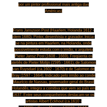
por um pintor profissional mais antiga das
Américas)
Frans Janszoon Post (Haarlem, Holanda 1612 -
idem 1680). Pintor, desenhista e gravador. Inicia-
se na pintura em Haarlem, na Holanda, onde
possivelmente estuda com o irmão, o arquiteto
Pieter Jansz Post (1608 - 1669). Freqüenta os
ateliês de Pieter Molijn (1595 - 1661), de Salomon
van Ruysdael (ca.1602 - 1670) e de Salomon de
Bray (1597 - 1664). Indicado pelo irmão ao conde
Maurício de Nassau, governador-geral do Brasil
Holandês, integra a comitiva que vem ao país em
1637. Entre seus companheiros destacam-se os
artistas
Albert Eckhout (ca.1610 -