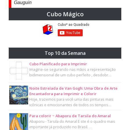
Gauguin
Cubo Mágico
Top 10 da Semana
Cubo Planificado para Imprimir
Imagine-se segurando nas mãos a representação
bidimensional de um cubo perfeito , desdobr…
Noite Estrelada de Van Gogh: Uma Obra de Arte
Encantadora para Imprimir e Colorir
Hoje, trazemos para você uma das pinturas mais
icônicas e emocionantes de todos os tempos…
Para colorir ~ Abaporu de Tarsila do Amaral
Abaporu - Tarsila do Amaral E ste é o quadro mais
importante já produzido no Brasil. …