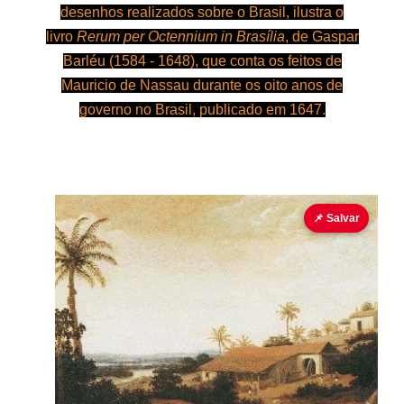
desenhos realizados sobre o Brasil, ilustra o
livro
Rerum per Octennium in Brasília
, de Gaspar
Barléu (1584 - 1648), que conta os feitos de
Mauricio de Nassau durante os oito anos de
governo no Brasil, publicado em 1647.
📌 Salvar