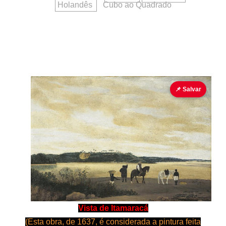
Holandês
Cubo ao Quadrado
📌 Salvar
Vista de Itamaracá
(
Esta obra, de 1637, é
considerada a pintura feita