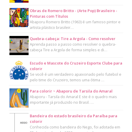
Obras de Romero Britto - (Arte Pop) Brasileiro -
Pinturas com Títulos
Abaporu Romero Britto (1963) é um famoso pintor e
artista plástico brasileir…
Quebra-cabeça: Tire a Argola - Como resolver
Aprenda passo a passo como resolver o quebra-
cabeça Tire a Argola de forma simples e di…
Escudo e Mascote do Cruzeiro Esporte Clube para
colorir
Se você é um verdadeiro apaixonado pelo futebol e
pelo time do Cruzeiro, temos uma ótima …
Para colorir ~ Abaporu de Tarsila do Amaral
Abaporu - Tarsila do Amaral E ste é o quadro mais
importante já produzido no Brasil. …
Bandeira do estado brasileiro da Paraíba para
colorir
Conhecida como bandeira do Nego, foi adotada em