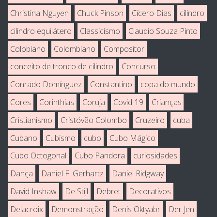
Christina Nguyen
Chuck Pinson
Cícero Dias
cilindro
cilindro equilátero
Classicismo
Claudio Souza Pinto
Colobiano
Colombiano
Compositor
conceito de tronco de cilindro
Concurso
Conrado Domínguez
Constantino
copa do mundo
Cores
Corinthias
Coruja
Covid-19
Crianças
Cristianismo
Cristóvão Colombo
Cruzeiro
cuba
Cubano
Cubismo
cubo
Cubo Mágico
Cubo Octogonal
Cubo Pandora
curiosidades
Dança
Daniel F. Gerhartz
Daniel Ridgway
David Inshaw
De Stijl
Debret
Decorativos
Delacroix
Demonstração
Denis Oktyabr
Der Jen