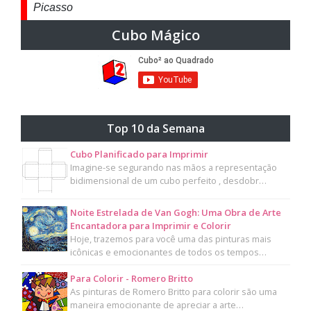
Picasso
Cubo Mágico
Top 10 da Semana
Cubo Planificado para Imprimir
Imagine-se segurando nas mãos a representação
bidimensional de um cubo perfeito , desdobr…
Noite Estrelada de Van Gogh: Uma Obra de Arte
Encantadora para Imprimir e Colorir
Hoje, trazemos para você uma das pinturas mais
icônicas e emocionantes de todos os tempos…
Para Colorir - Romero Britto
As pinturas de Romero Britto para colorir são uma
maneira emocionante de apreciar a arte…