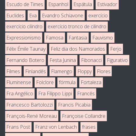
Escudo de Times
Espanhol
Espátula
Estivador
Euclides
Eva
Evandro Schiavone
exercício
exercício cilindro
exercício tronco de cilindro
Expressionismo
Famosa
Fantasia
Fauvismo
Félix Émile Taunay
Feliz dia dos Namorados
Ferjo
Fernando Botero
Festa Junina
Fibonacci
Figurativo
Filmes
Finlandês
Flamengo
Floppy
Flores
Fluminense
Folclore
fórmula
Fortaleza
Fra Angélico
Fra Filippo Lippi
Francês
Francesco Bartolozzi
Francis Picabia
François-René Moreau
Françoise Collandre
Frans Post
Franz von Lenbach
frases