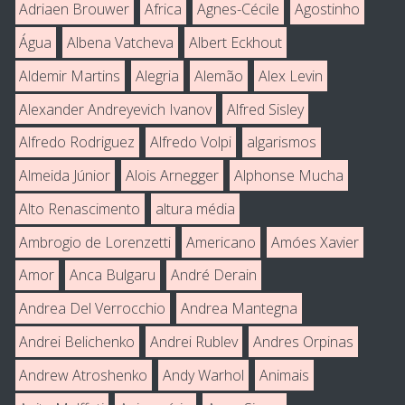
Adriaen Brouwer
Africa
Agnes-Cécile
Agostinho
Água
Albena Vatcheva
Albert Eckhout
Aldemir Martins
Alegria
Alemão
Alex Levin
Alexander Andreyevich Ivanov
Alfred Sisley
Alfredo Rodriguez
Alfredo Volpi
algarismos
Almeida Júnior
Alois Arnegger
Alphonse Mucha
Alto Renascimento
altura média
Ambrogio de Lorenzetti
Americano
Amóes Xavier
Amor
Anca Bulgaru
André Derain
Andrea Del Verrocchio
Andrea Mantegna
Andrei Belichenko
Andrei Rublev
Andres Orpinas
Andrew Atroshenko
Andy Warhol
Animais