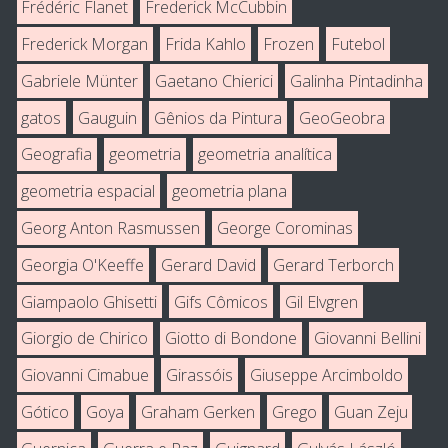
Frédéric Flanet
Frederick McCubbin
Frederick Morgan
Frida Kahlo
Frozen
Futebol
Gabriele Münter
Gaetano Chierici
Galinha Pintadinha
gatos
Gauguin
Gênios da Pintura
GeoGeobra
Geografia
geometria
geometria analítica
geometria espacial
geometria plana
Georg Anton Rasmussen
George Corominas
Georgia O'Keeffe
Gerard David
Gerard Terborch
Giampaolo Ghisetti
Gifs Cômicos
Gil Elvgren
Giorgio de Chirico
Giotto di Bondone
Giovanni Bellini
Giovanni Cimabue
Girassóis
Giuseppe Arcimboldo
Gótico
Goya
Graham Gerken
Grego
Guan Zeju