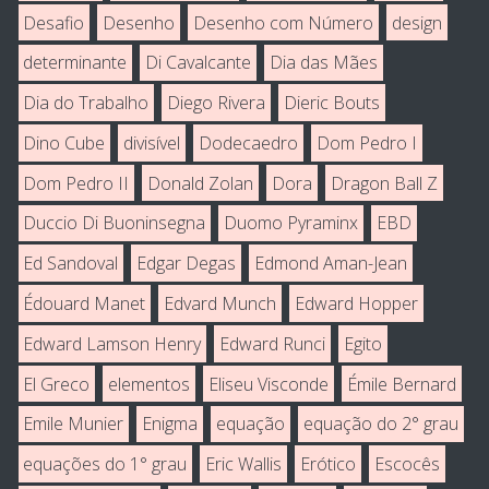
Desafio
Desenho
Desenho com Número
design
determinante
Di Cavalcante
Dia das Mães
Dia do Trabalho
Diego Rivera
Dieric Bouts
Dino Cube
divisível
Dodecaedro
Dom Pedro I
Dom Pedro II
Donald Zolan
Dora
Dragon Ball Z
Duccio Di Buoninsegna
Duomo Pyraminx
EBD
Ed Sandoval
Edgar Degas
Edmond Aman-Jean
Édouard Manet
Edvard Munch
Edward Hopper
Edward Lamson Henry
Edward Runci
Egito
El Greco
elementos
Eliseu Visconde
Émile Bernard
Emile Munier
Enigma
equação
equação do 2° grau
equações do 1° grau
Eric Wallis
Erótico
Escocês