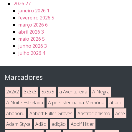
2026
27
janeiro 2026
1
fevereiro 2026
5
março 2026
6
abril 2026
3
maio 2026
5
junho 2026
3
julho 2026
4
Marcadores
2x2x2
3x3x3
5x5x5
a Aventureira
A Negra
A Noite Estrelada
A persistência da Memória
ábaco
Abaporu
Abbott Fuller Graves
Abstracionismo
Acre
Adam Styka
Adão
adição
Adolf Hitler