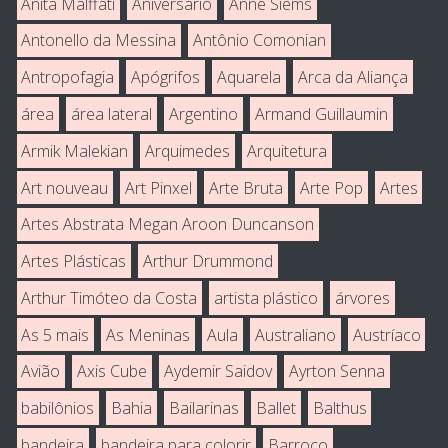
Anita Malffati
Aniversário
Anne Siems
Antonello da Messina
Antônio Comonian
Antropofagia
Apógrifos
Aquarela
Arca da Aliança
área
área lateral
Argentino
Armand Guillaumin
Armik Malekian
Arquimedes
Arquitetura
Art nouveau
Art Pinxel
Arte Bruta
Arte Pop
Artes
Artes Abstrata Megan Aroon Duncanson
Artes Plásticas
Arthur Drummond
Arthur Timóteo da Costa
artista plástico
árvores
As 5 mais
As Meninas
Aula
Australiano
Austríaco
Avião
Axis Cube
Aydemir Saidov
Ayrton Senna
babilônios
Bahia
Bailarinas
Ballet
Balthus
bandeira
bandeira para colorir
Barroco