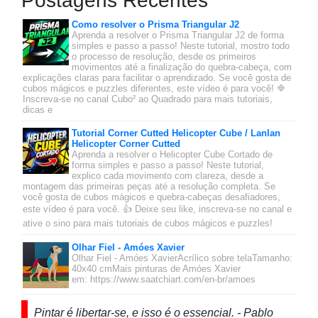
Postagens Recentes
Como resolver o Prisma Triangular J2
Aprenda a resolver o Prisma Triangular J2 de forma
simples e passo a passo! Neste tutorial, mostro todo
o processo de resolução, desde os primeiros
movimentos até a finalização do quebra-cabeça, com
explicações claras para facilitar o aprendizado. Se você gosta de
cubos mágicos e puzzles diferentes, este vídeo é para você! 🔷
Inscreva-se no canal Cubo² ao Quadrado para mais tutoriais,
dicas e
Tutorial Corner Cutted Helicopter Cube / Lanlan
Helicopter Corner Cutted
Aprenda a resolver o Helicopter Cube Cortado de
forma simples e passo a passo! Neste tutorial,
explico cada movimento com clareza, desde a
montagem das primeiras peças até a resolução completa. Se
você gosta de cubos mágicos e quebra-cabeças desafiadores,
este vídeo é para você. 👍 Deixe seu like, inscreva-se no canal e
ative o sino para mais tutoriais de cubos mágicos e puzzles!
Olhar Fiel - Amóes Xavier
Olhar Fiel - Amóes XavierAcrílico sobre telaTamanho:
40x40 cmMais pinturas de Amóes Xavier
em: https://www.saatchiart.com/en-br/amoes
Pintar é libertar-se, e isso é o essencial. - Pablo