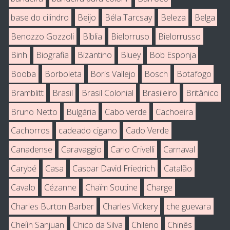
base do cilindro
Beijo
Béla Tarcsay
Beleza
Belga
Benozzo Gozzoli
Bíblia
Bielorruso
Bielorrusso
Binh
Biografia
Bizantino
Bluey
Bob Esponja
Booba
Borboleta
Boris Vallejo
Bosch
Botafogo
Bramblitt
Brasil
Brasil Colonial
Brasileiro
Britânico
Bruno Netto
Bulgária
Cabo verde
Cachoeira
Cachorros
cadeado cigano
Cado Verde
Canadense
Caravaggio
Carlo Crivelli
Carnaval
Carybé
Casa
Caspar David Friedrich
Catalão
Cavalo
Cézanne
Chaïm Soutine
Charge
Charles Burton Barber
Charles Vickery
che guevara
Chelìn Sanjuan
Chico da Silva
Chileno
Chinês