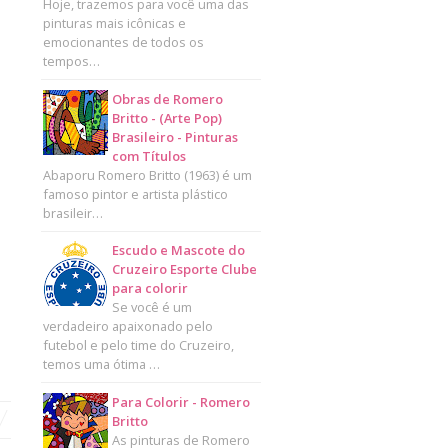
Hoje, trazemos para você uma das
pinturas mais icônicas e
emocionantes de todos os
tempos…
Obras de Romero
Britto - (Arte Pop)
Brasileiro - Pinturas
com Títulos
Abaporu Romero Britto (1963) é um
famoso pintor e artista plástico
brasileir…
Escudo e Mascote do
Cruzeiro Esporte Clube
para colorir
Se você é um
verdadeiro apaixonado pelo
futebol e pelo time do Cruzeiro,
temos uma ótima …
Para Colorir - Romero
Britto
As pinturas de Romero