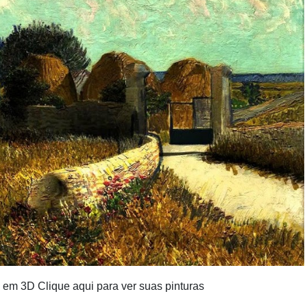
Cubo ao
Quadrado
 em 3D Clique aqui para ver suas pinturas