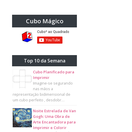
Cubo Mágico
Top 10 da Semana
Cubo Planificado para
Imprimir
Imagine-se segurando
nas mãos a
representação bidimensional de
um cubo perfeito , desdobr…
Noite Estrelada de Van
Gogh: Uma Obra de
Arte Encantadora para
Imprimir e Colorir