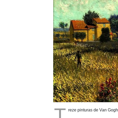
Holandês
Van Gogh
Vídeos
T
reze pinturas de Van Gogh