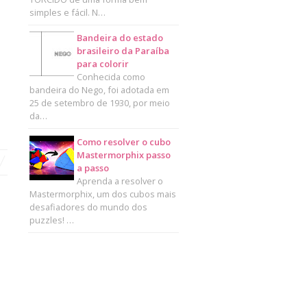
simples e fácil. N…
Bandeira do estado
brasileiro da Paraíba
para colorir
Conhecida como
bandeira do Nego, foi adotada em
25 de setembro de 1930, por meio
da…
Como resolver o cubo
Mastermorphix passo
a passo
Aprenda a resolver o
Mastermorphix, um dos cubos mais
desafiadores do mundo dos
puzzles! …