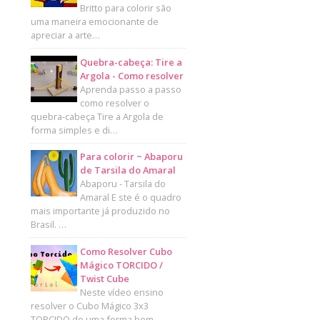
Britto para colorir são
uma maneira emocionante de
apreciar a arte…
Quebra-cabeça: Tire a
Argola - Como resolver
Aprenda passo a passo
como resolver o
quebra-cabeça Tire a Argola de
forma simples e di…
Para colorir ~ Abaporu
de Tarsila do Amaral
Abaporu - Tarsila do
Amaral E ste é o quadro
mais importante já produzido no
Brasil. …
Como Resolver Cubo
Mágico TORCIDO /
Twist Cube
Neste vídeo ensino
resolver o Cubo Mágico 3x3
TORCIDO de uma forma bem