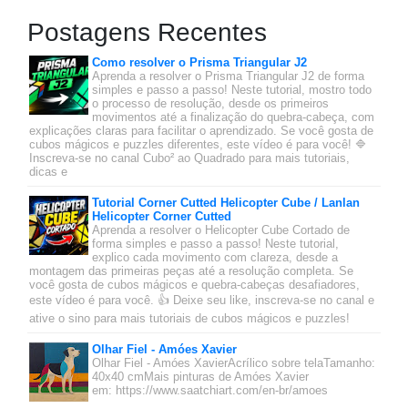
Postagens Recentes
Como resolver o Prisma Triangular J2
Aprenda a resolver o Prisma Triangular J2 de forma
simples e passo a passo! Neste tutorial, mostro todo
o processo de resolução, desde os primeiros
movimentos até a finalização do quebra-cabeça, com
explicações claras para facilitar o aprendizado. Se você gosta de
cubos mágicos e puzzles diferentes, este vídeo é para você! 🔷
Inscreva-se no canal Cubo² ao Quadrado para mais tutoriais,
dicas e
Tutorial Corner Cutted Helicopter Cube / Lanlan
Helicopter Corner Cutted
Aprenda a resolver o Helicopter Cube Cortado de
forma simples e passo a passo! Neste tutorial,
explico cada movimento com clareza, desde a
montagem das primeiras peças até a resolução completa. Se
você gosta de cubos mágicos e quebra-cabeças desafiadores,
este vídeo é para você. 👍 Deixe seu like, inscreva-se no canal e
ative o sino para mais tutoriais de cubos mágicos e puzzles!
Olhar Fiel - Amóes Xavier
Olhar Fiel - Amóes XavierAcrílico sobre telaTamanho:
40x40 cmMais pinturas de Amóes Xavier
em: https://www.saatchiart.com/en-br/amoes