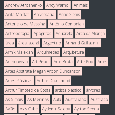
Andrew Atroshenko
Andy Warhol
Animais
Anita Malffati
Aniversário
Anne Siems
Antonello da Messina
Antônio Comonian
Antropofagia
Apógrifos
Aquarela
Arca da Aliança
área
área lateral
Argentino
Armand Guillaumin
Armik Malekian
Arquimedes
Arquitetura
Art nouveau
Art Pinxel
Arte Bruta
Arte Pop
Artes
Artes Abstrata Megan Aroon Duncanson
Artes Plásticas
Arthur Drummond
Arthur Timóteo da Costa
artista plástico
árvores
As 5 mais
As Meninas
Aula
Australiano
Austríaco
Avião
Axis Cube
Aydemir Saidov
Ayrton Senna