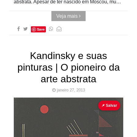
abstrata. Apesar de ter nascido em Moscou, mu…
Veja mais
Save
Kandinsky e suas
pinturas | O pioneiro da
arte abstrata
janeiro 27, 2013
Abstracionismo
Kandinsky
Russo
📌 Salvar