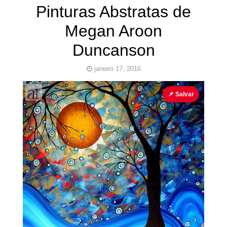
Pinturas Abstratas de
Megan Aroon
Duncanson
janeiro 17, 2016
Abstracionismo
Artes Abstrata Megan Aroon
📌 Salvar
Duncanson
Cubo ao
Quadrado