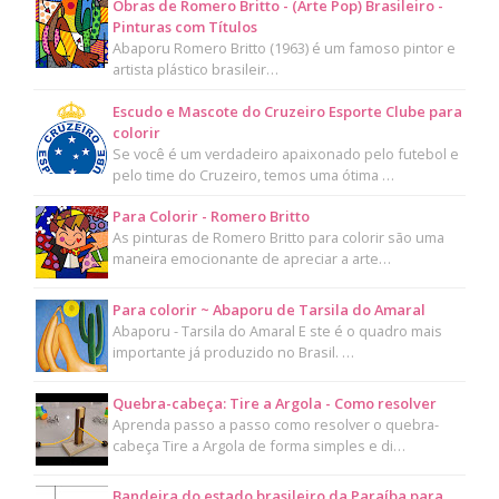
Obras de Romero Britto - (Arte Pop) Brasileiro -
Pinturas com Títulos
Abaporu Romero Britto (1963) é um famoso pintor e
artista plástico brasileir…
Escudo e Mascote do Cruzeiro Esporte Clube para
colorir
Se você é um verdadeiro apaixonado pelo futebol e
pelo time do Cruzeiro, temos uma ótima …
Para Colorir - Romero Britto
As pinturas de Romero Britto para colorir são uma
maneira emocionante de apreciar a arte…
Para colorir ~ Abaporu de Tarsila do Amaral
Abaporu - Tarsila do Amaral E ste é o quadro mais
importante já produzido no Brasil. …
Quebra-cabeça: Tire a Argola - Como resolver
Aprenda passo a passo como resolver o quebra-
cabeça Tire a Argola de forma simples e di…
Bandeira do estado brasileiro da Paraíba para