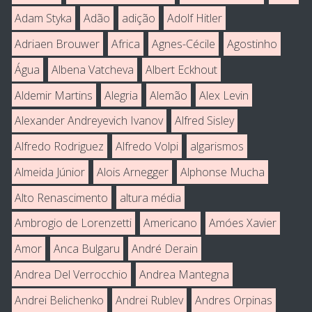
Adam Styka
Adão
adição
Adolf Hitler
Adriaen Brouwer
Africa
Agnes-Cécile
Agostinho
Água
Albena Vatcheva
Albert Eckhout
Aldemir Martins
Alegria
Alemão
Alex Levin
Alexander Andreyevich Ivanov
Alfred Sisley
Alfredo Rodriguez
Alfredo Volpi
algarismos
Almeida Júnior
Alois Arnegger
Alphonse Mucha
Alto Renascimento
altura média
Ambrogio de Lorenzetti
Americano
Amóes Xavier
Amor
Anca Bulgaru
André Derain
Andrea Del Verrocchio
Andrea Mantegna
Andrei Belichenko
Andrei Rublev
Andres Orpinas